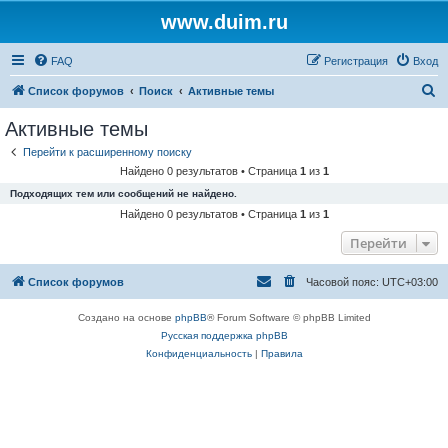
www.duim.ru
FAQ
Регистрация
Вход
П
Список форумов
Поиск
Активные темы
о
Активные темы
и
Перейти к расширенному поиску
с
Найдено 0 результатов • Страница
1
из
1
к
Подходящих тем или сообщений не найдено.
Найдено 0 результатов • Страница
1
из
1
Перейти
Список форумов
Часовой пояс:
UTC+03:00
Создано на основе
phpBB
® Forum Software © phpBB Limited
Русская поддержка phpBB
Конфиденциальность
|
Правила