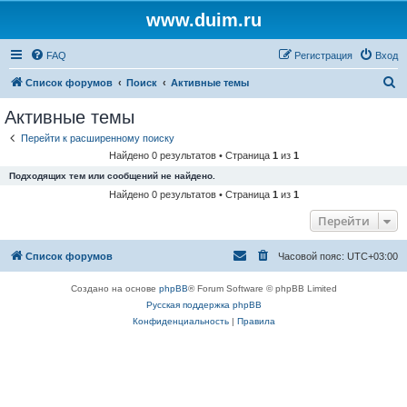
www.duim.ru
FAQ
Регистрация
Вход
П
Список форумов
Поиск
Активные темы
о
Активные темы
и
Перейти к расширенному поиску
с
Найдено 0 результатов • Страница
1
из
1
к
Подходящих тем или сообщений не найдено.
Найдено 0 результатов • Страница
1
из
1
Перейти
Список форумов
Часовой пояс:
UTC+03:00
Создано на основе
phpBB
® Forum Software © phpBB Limited
Русская поддержка phpBB
Конфиденциальность
|
Правила