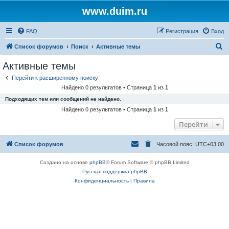
www.duim.ru
FAQ
Регистрация
Вход
П
Список форумов
Поиск
Активные темы
о
Активные темы
и
Перейти к расширенному поиску
с
Найдено 0 результатов • Страница
1
из
1
к
Подходящих тем или сообщений не найдено.
Найдено 0 результатов • Страница
1
из
1
Перейти
Список форумов
Часовой пояс:
UTC+03:00
Создано на основе
phpBB
® Forum Software © phpBB Limited
Русская поддержка phpBB
Конфиденциальность
|
Правила