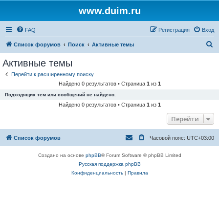
www.duim.ru
FAQ
Регистрация
Вход
П
Список форумов
Поиск
Активные темы
о
Активные темы
и
Перейти к расширенному поиску
с
Найдено 0 результатов • Страница
1
из
1
к
Подходящих тем или сообщений не найдено.
Найдено 0 результатов • Страница
1
из
1
Перейти
Список форумов
Часовой пояс:
UTC+03:00
Создано на основе
phpBB
® Forum Software © phpBB Limited
Русская поддержка phpBB
Конфиденциальность
|
Правила