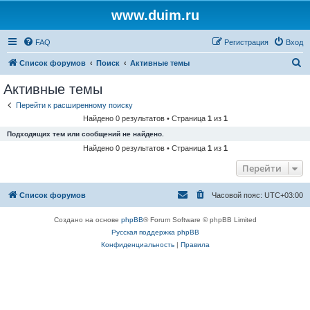
www.duim.ru
FAQ
Регистрация
Вход
П
Список форумов
Поиск
Активные темы
о
Активные темы
и
Перейти к расширенному поиску
с
Найдено 0 результатов • Страница
1
из
1
к
Подходящих тем или сообщений не найдено.
Найдено 0 результатов • Страница
1
из
1
Перейти
Список форумов
Часовой пояс:
UTC+03:00
Создано на основе
phpBB
® Forum Software © phpBB Limited
Русская поддержка phpBB
Конфиденциальность
|
Правила