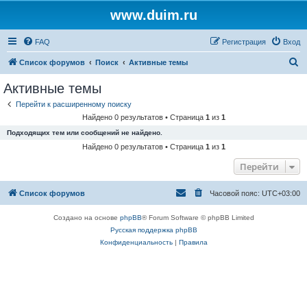
www.duim.ru
FAQ
Регистрация
Вход
П
Список форумов
Поиск
Активные темы
о
Активные темы
и
Перейти к расширенному поиску
с
Найдено 0 результатов • Страница
1
из
1
к
Подходящих тем или сообщений не найдено.
Найдено 0 результатов • Страница
1
из
1
Перейти
Список форумов
Часовой пояс:
UTC+03:00
Создано на основе
phpBB
® Forum Software © phpBB Limited
Русская поддержка phpBB
Конфиденциальность
|
Правила