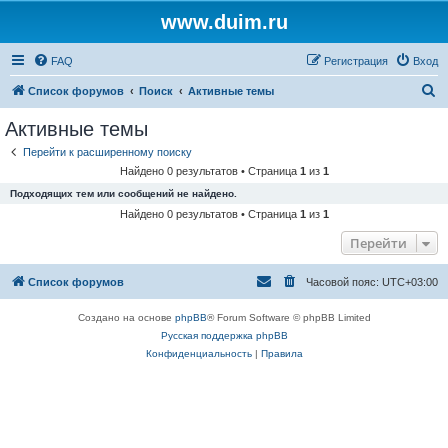
www.duim.ru
FAQ
Регистрация
Вход
П
Список форумов
Поиск
Активные темы
о
Активные темы
и
Перейти к расширенному поиску
с
Найдено 0 результатов • Страница
1
из
1
к
Подходящих тем или сообщений не найдено.
Найдено 0 результатов • Страница
1
из
1
Перейти
Список форумов
Часовой пояс:
UTC+03:00
Создано на основе
phpBB
® Forum Software © phpBB Limited
Русская поддержка phpBB
Конфиденциальность
|
Правила