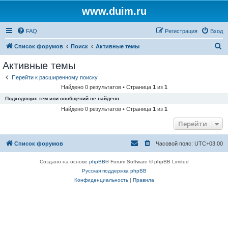
www.duim.ru
FAQ
Регистрация
Вход
П
Список форумов
Поиск
Активные темы
о
Активные темы
и
Перейти к расширенному поиску
с
Найдено 0 результатов • Страница
1
из
1
к
Подходящих тем или сообщений не найдено.
Найдено 0 результатов • Страница
1
из
1
Перейти
Список форумов
Часовой пояс:
UTC+03:00
Создано на основе
phpBB
® Forum Software © phpBB Limited
Русская поддержка phpBB
Конфиденциальность
|
Правила