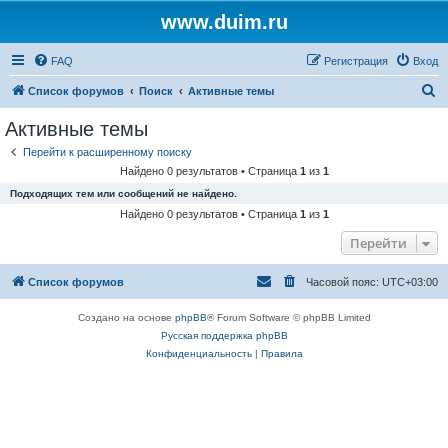
www.duim.ru
FAQ
Регистрация
Вход
П
Список форумов
Поиск
Активные темы
о
Активные темы
и
Перейти к расширенному поиску
с
Найдено 0 результатов • Страница
1
из
1
к
Подходящих тем или сообщений не найдено.
Найдено 0 результатов • Страница
1
из
1
Перейти
Список форумов
Часовой пояс:
UTC+03:00
Создано на основе
phpBB
® Forum Software © phpBB Limited
Русская поддержка phpBB
Конфиденциальность
|
Правила