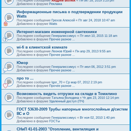
Последнее сообщение
Андрей Болюх
«
Пн окт 28, 2019 3:25 pm
Добавлено в форуме
Реклама
Информационные письма о подтверждении продукции
Watts
Последнее сообщение
Грехов Алексей
«
Пт авг 24, 2018 10:47 am
Добавлено в форуме
Watts
Интернет-магазин инженерной сантехники
Последнее сообщение
Генералиссимус
«
Пт июл 10, 2015 11:18 am
Добавлено в форуме
Прочее разное ...
wi-fi в клиентской комнате
Последнее сообщение
Леонов Юрий
«
Пн апр 29, 2013 9:55 am
Добавлено в форуме
Прочее разное ...
Юмор
Последнее сообщение
Генералиссимус
«
Пт июл 06, 2012 3:51 pm
Добавлено в форуме
Прочее разное ...
про то ...
Последнее сообщение
Igor_70
«
Ср мар 07, 2012 2:19 pm
Добавлено в форуме
Прочее разное ...
Возможность видеть отгрузки на складе в Томилино
Последнее сообщение
Татьяна Володина
«
Чт дек 23, 2010 12:14 pm
Добавлено в форуме
Удаленный доступ (ПЧ)
ГОСТ 53630-2009 Трубы напорные многослойные д/систем
ВС и О
Последнее сообщение
Генералиссимус
«
Вт ноя 02, 2010 1:40 pm
Добавлено в форуме
ГОСТы
СНиП 41-01-2003 "Отопление, вентиляция и