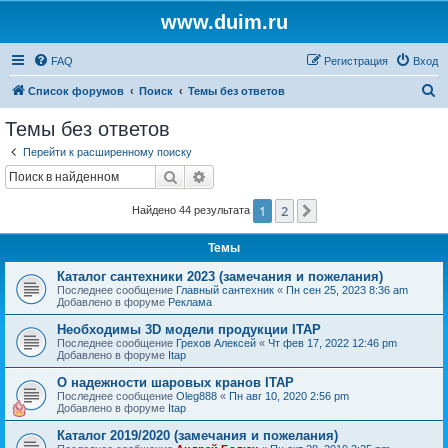
www.duim.ru
FAQ
Регистрация
Вход
П
Список форумов
Поиск
Темы без ответов
о
Темы без ответов
и
Перейти к расширенному поиску
с
Поиск
Расширенный поиск
к
1
2
След.
Найдено 44 результата
Темы
Каталог сантехники 2023 (замечания и пожелания)
Последнее сообщение
Главный сантехник
«
Пн сен 25, 2023 8:36 am
Добавлено в форуме
Реклама
Необходимы 3D модели продукции ITAP
Последнее сообщение
Грехов Алексей
«
Чт фев 17, 2022 12:46 pm
Добавлено в форуме
Itap
О надежности шаровых кранов ITAP
Последнее сообщение
Oleg888
«
Пн авг 10, 2020 2:56 pm
Добавлено в форуме
Itap
Каталог 2019/2020 (замечания и пожелания)