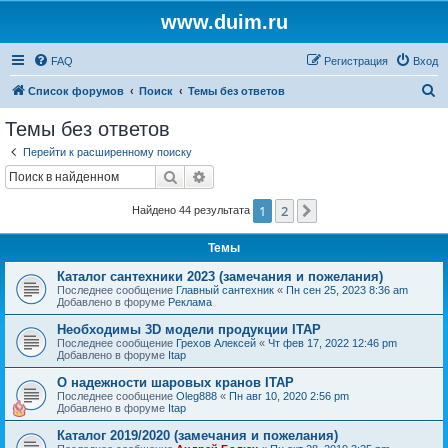
www.duim.ru
FAQ
Регистрация
Вход
П
Список форумов
Поиск
Темы без ответов
о
Темы без ответов
и
Перейти к расширенному поиску
с
Поиск
Расширенный поиск
к
1
2
След.
Найдено 44 результата
Темы
Каталог сантехники 2023 (замечания и пожелания)
Последнее сообщение
Главный сантехник
«
Пн сен 25, 2023 8:36 am
Добавлено в форуме
Реклама
Необходимы 3D модели продукции ITAP
Последнее сообщение
Грехов Алексей
«
Чт фев 17, 2022 12:46 pm
Добавлено в форуме
Itap
О надежности шаровых кранов ITAP
Последнее сообщение
Oleg888
«
Пн авг 10, 2020 2:56 pm
Добавлено в форуме
Itap
Каталог 2019/2020 (замечания и пожелания)