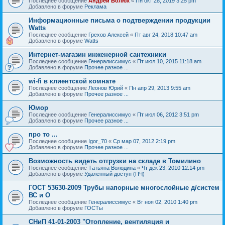
Последнее сообщение
Андрей Болюх
«
Пн окт 28, 2019 3:25 pm
Добавлено в форуме
Реклама
Информационные письма о подтверждении продукции
Watts
Последнее сообщение
Грехов Алексей
«
Пт авг 24, 2018 10:47 am
Добавлено в форуме
Watts
Интернет-магазин инженерной сантехники
Последнее сообщение
Генералиссимус
«
Пт июл 10, 2015 11:18 am
Добавлено в форуме
Прочее разное ...
wi-fi в клиентской комнате
Последнее сообщение
Леонов Юрий
«
Пн апр 29, 2013 9:55 am
Добавлено в форуме
Прочее разное ...
Юмор
Последнее сообщение
Генералиссимус
«
Пт июл 06, 2012 3:51 pm
Добавлено в форуме
Прочее разное ...
про то ...
Последнее сообщение
Igor_70
«
Ср мар 07, 2012 2:19 pm
Добавлено в форуме
Прочее разное ...
Возможность видеть отгрузки на складе в Томилино
Последнее сообщение
Татьяна Володина
«
Чт дек 23, 2010 12:14 pm
Добавлено в форуме
Удаленный доступ (ПЧ)
ГОСТ 53630-2009 Трубы напорные многослойные д/систем
ВС и О
Последнее сообщение
Генералиссимус
«
Вт ноя 02, 2010 1:40 pm
Добавлено в форуме
ГОСТы
СНиП 41-01-2003 "Отопление, вентиляция и