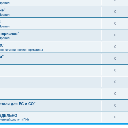
0
Правил
ие"
0
Правил
б
0
Правил
атериалов"
0
Правил
ВС
0
но-гигиенические нормативы
и"
0
0
0
0
етали для ВС и СО"
0
АЗДЕЛЬНО
0
ленный доступ (ПЧ)