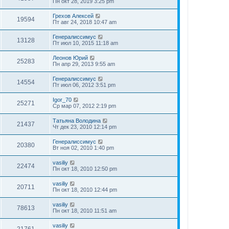
Пн окт 28, 2019 3:25 pm
Грехов Алексей
19594
Пт авг 24, 2018 10:47 am
Генералиссимус
13128
Пт июл 10, 2015 11:18 am
Леонов Юрий
25283
Пн апр 29, 2013 9:55 am
Генералиссимус
14554
Пт июл 06, 2012 3:51 pm
Igor_70
25271
Ср мар 07, 2012 2:19 pm
Татьяна Володина
21437
Чт дек 23, 2010 12:14 pm
Генералиссимус
20380
Вт ноя 02, 2010 1:40 pm
vasiliy
22474
Пн окт 18, 2010 12:50 pm
vasiliy
20711
Пн окт 18, 2010 12:44 pm
vasiliy
78613
Пн окт 18, 2010 11:51 am
vasiliy