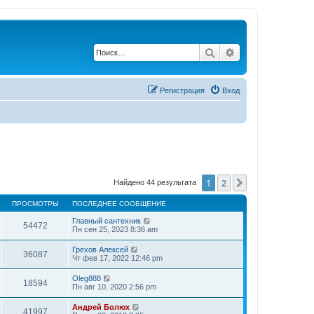
Поиск
Расширенный по
Регистрация
Вход
1
2
След.
Найдено 44 результата
ПРОСМОТРЫ
ПОСЛЕДНЕЕ СООБЩЕНИЕ
Главный сантехник
54472
Пн сен 25, 2023 8:36 am
Грехов Алексей
36087
Чт фев 17, 2022 12:46 pm
Oleg888
18594
Пн авг 10, 2020 2:56 pm
Андрей Болюх
41997