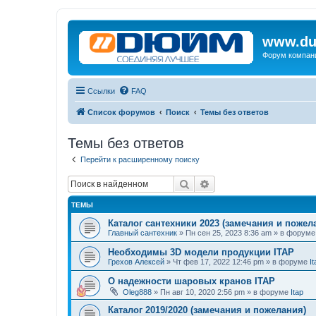
www.du
Форум компан
Ссылки
FAQ
Список форумов
Поиск
Темы без ответов
Темы без ответов
Перейти к расширенному поиску
Поиск
Расширенный поиск
ТЕМЫ
Каталог сантехники 2023 (замечания и пожел
Главный сантехник
»
Пн сен 25, 2023 8:36 am
» в форум
Необходимы 3D модели продукции ITAP
Грехов Алексей
»
Чт фев 17, 2022 12:46 pm
» в форуме
It
О надежности шаровых кранов ITAP
Oleg888
»
Пн авг 10, 2020 2:56 pm
» в форуме
Itap
Каталог 2019/2020 (замечания и пожелания)