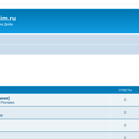
im.ru
ии Дюйм
ОТВЕТЫ
ания)
0
е
Реклама
0
ap
0
0