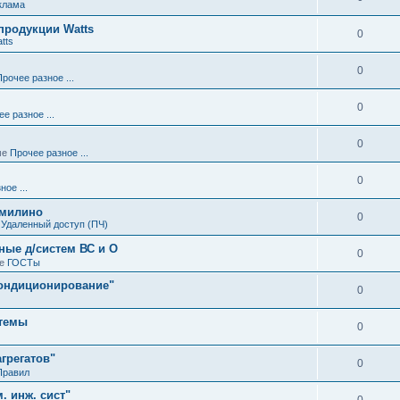
клама
родукции Watts
0
tts
0
Прочее разное ...
0
е разное ...
0
ме
Прочее разное ...
0
ое ...
омилино
0
е
Удаленный доступ (ПЧ)
ные д/систем ВС и О
0
ме
ГОСТы
кондиционирование"
0
стемы
0
агрегатов"
0
Правил
. инж. сист"