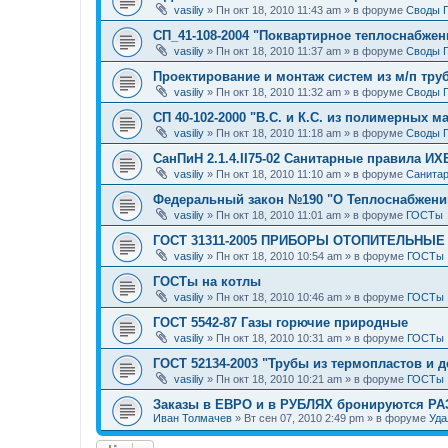
vasiliy
»
Пн окт 18, 2010 11:43 am
» в форуме
Своды 
СП_41-108-2004 "Поквартирное теплоснабжен
vasiliy
»
Пн окт 18, 2010 11:37 am
» в форуме
Своды 
Проектирование и монтаж систем из м/п тру
vasiliy
»
Пн окт 18, 2010 11:32 am
» в форуме
Своды 
СП 40-102-2000 "В.С. и К.С. из полимерных м
vasiliy
»
Пн окт 18, 2010 11:18 am
» в форуме
Своды 
СанПиН 2.1.4.II75-02 Санитарные правила ИХ
vasiliy
»
Пн окт 18, 2010 11:10 am
» в форуме
Санитар
Федеральный закон №190 "О Теплоснабжени
vasiliy
»
Пн окт 18, 2010 11:01 am
» в форуме
ГОСТы
ГОСТ 31311-2005 ПРИБОРЫ ОТОПИТЕЛЬНЫЕ
vasiliy
»
Пн окт 18, 2010 10:54 am
» в форуме
ГОСТы
ГОСТы на котлы
vasiliy
»
Пн окт 18, 2010 10:46 am
» в форуме
ГОСТы
ГОСТ 5542-87 Газы горючие природные
vasiliy
»
Пн окт 18, 2010 10:31 am
» в форуме
ГОСТы
ГОСТ 52134-2003 "Трубы из термопластов и д
vasiliy
»
Пн окт 18, 2010 10:21 am
» в форуме
ГОСТы
Заказы в ЕВРО и в РУБЛЯХ бронируются Р
Иван Толмачев
»
Вт сен 07, 2010 2:49 pm
» в форуме
Уда