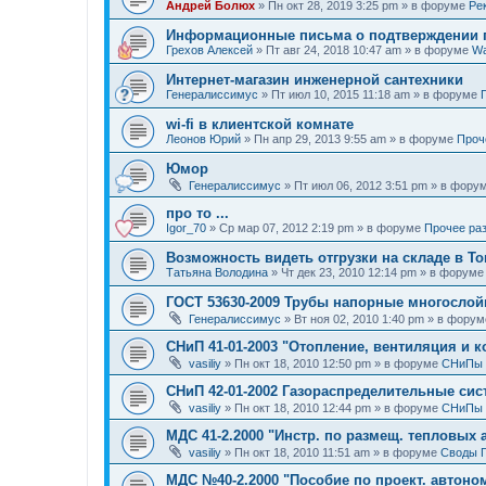
Андрей Болюх
»
Пн окт 28, 2019 3:25 pm
» в форуме
Ре
Информационные письма о подтверждении п
Грехов Алексей
»
Пт авг 24, 2018 10:47 am
» в форуме
Wa
Интернет-магазин инженерной сантехники
Генералиссимус
»
Пт июл 10, 2015 11:18 am
» в форуме
wi-fi в клиентской комнате
Леонов Юрий
»
Пн апр 29, 2013 9:55 am
» в форуме
Проче
Юмор
Генералиссимус
»
Пт июл 06, 2012 3:51 pm
» в фору
про то ...
Igor_70
»
Ср мар 07, 2012 2:19 pm
» в форуме
Прочее разн
Возможность видеть отгрузки на складе в Т
Татьяна Володина
»
Чт дек 23, 2010 12:14 pm
» в форум
ГОСТ 53630-2009 Трубы напорные многослой
Генералиссимус
»
Вт ноя 02, 2010 1:40 pm
» в фору
СНиП 41-01-2003 "Отопление, вентиляция и 
vasiliy
»
Пн окт 18, 2010 12:50 pm
» в форуме
СНиПы
СНиП 42-01-2002 Газораспределительные си
vasiliy
»
Пн окт 18, 2010 12:44 pm
» в форуме
СНиПы
МДС 41-2.2000 "Инстр. по размещ. тепловых 
vasiliy
»
Пн окт 18, 2010 11:51 am
» в форуме
Своды 
МДС №40-2.2000 "Пособие по проект. автоном