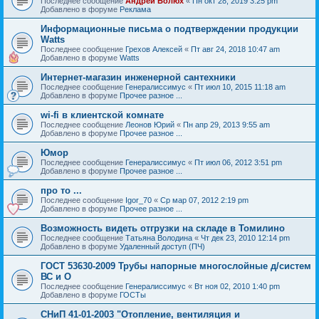
Последнее сообщение
Андрей Болюх
«
Пн окт 28, 2019 3:25 pm
Добавлено в форуме
Реклама
Информационные письма о подтверждении продукции
Watts
Последнее сообщение
Грехов Алексей
«
Пт авг 24, 2018 10:47 am
Добавлено в форуме
Watts
Интернет-магазин инженерной сантехники
Последнее сообщение
Генералиссимус
«
Пт июл 10, 2015 11:18 am
Добавлено в форуме
Прочее разное ...
wi-fi в клиентской комнате
Последнее сообщение
Леонов Юрий
«
Пн апр 29, 2013 9:55 am
Добавлено в форуме
Прочее разное ...
Юмор
Последнее сообщение
Генералиссимус
«
Пт июл 06, 2012 3:51 pm
Добавлено в форуме
Прочее разное ...
про то ...
Последнее сообщение
Igor_70
«
Ср мар 07, 2012 2:19 pm
Добавлено в форуме
Прочее разное ...
Возможность видеть отгрузки на складе в Томилино
Последнее сообщение
Татьяна Володина
«
Чт дек 23, 2010 12:14 pm
Добавлено в форуме
Удаленный доступ (ПЧ)
ГОСТ 53630-2009 Трубы напорные многослойные д/систем
ВС и О
Последнее сообщение
Генералиссимус
«
Вт ноя 02, 2010 1:40 pm
Добавлено в форуме
ГОСТы
СНиП 41-01-2003 "Отопление, вентиляция и