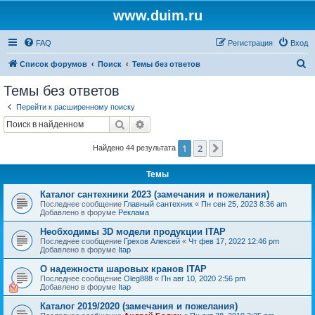
www.duim.ru
FAQ
Регистрация
Вход
П
Список форумов
Поиск
Темы без ответов
о
Темы без ответов
и
Перейти к расширенному поиску
с
Поиск
Расширенный поиск
к
1
2
След.
Найдено 44 результата
Темы
Каталог сантехники 2023 (замечания и пожелания)
Последнее сообщение
Главный сантехник
«
Пн сен 25, 2023 8:36 am
Добавлено в форуме
Реклама
Необходимы 3D модели продукции ITAP
Последнее сообщение
Грехов Алексей
«
Чт фев 17, 2022 12:46 pm
Добавлено в форуме
Itap
О надежности шаровых кранов ITAP
Последнее сообщение
Oleg888
«
Пн авг 10, 2020 2:56 pm
Добавлено в форуме
Itap
Каталог 2019/2020 (замечания и пожелания)