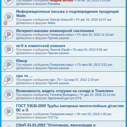
Последнее сообщение
Андрей Болюх
«
Пн окт 28, 2019 3:25 pm
Добавлено в форуме
Реклама
Информационные письма о подтверждении продукции
Watts
Последнее сообщение
Грехов Алексей
«
Пт авг 24, 2018 10:47 am
Добавлено в форуме
Watts
Интернет-магазин инженерной сантехники
Последнее сообщение
Генералиссимус
«
Пт июл 10, 2015 11:18 am
Добавлено в форуме
Прочее разное ...
wi-fi в клиентской комнате
Последнее сообщение
Леонов Юрий
«
Пн апр 29, 2013 9:55 am
Добавлено в форуме
Прочее разное ...
Юмор
Последнее сообщение
Генералиссимус
«
Пт июл 06, 2012 3:51 pm
Добавлено в форуме
Прочее разное ...
про то ...
Последнее сообщение
Igor_70
«
Ср мар 07, 2012 2:19 pm
Добавлено в форуме
Прочее разное ...
Возможность видеть отгрузки на складе в Томилино
Последнее сообщение
Татьяна Володина
«
Чт дек 23, 2010 12:14 pm
Добавлено в форуме
Удаленный доступ (ПЧ)
ГОСТ 53630-2009 Трубы напорные многослойные д/систем
ВС и О
Последнее сообщение
Генералиссимус
«
Вт ноя 02, 2010 1:40 pm
Добавлено в форуме
ГОСТы
СНиП 41-01-2003 "Отопление, вентиляция и