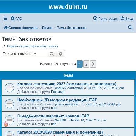
www.duim.ru
FAQ
Регистрация
Вход
П
Список форумов
Поиск
Темы без ответов
о
Темы без ответов
и
Перейти к расширенному поиску
с
Поиск
Расширенный поиск
к
1
2
След.
Найдено 44 результата
Темы
Каталог сантехники 2023 (замечания и пожелания)
Последнее сообщение
Главный сантехник
«
Пн сен 25, 2023 8:36 am
Добавлено в форуме
Реклама
Необходимы 3D модели продукции ITAP
Последнее сообщение
Грехов Алексей
«
Чт фев 17, 2022 12:46 pm
Добавлено в форуме
Itap
О надежности шаровых кранов ITAP
Последнее сообщение
Oleg888
«
Пн авг 10, 2020 2:56 pm
Добавлено в форуме
Itap
Каталог 2019/2020 (замечания и пожелания)