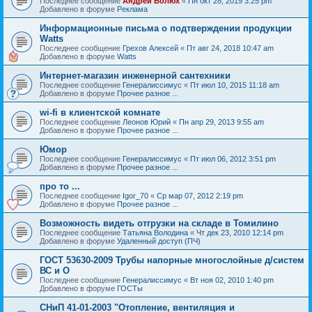
Последнее сообщение
Андрей Болюх
«
Пн окт 28, 2019 3:25 pm
Добавлено в форуме
Реклама
Информационные письма о подтверждении продукции
Watts
Последнее сообщение
Грехов Алексей
«
Пт авг 24, 2018 10:47 am
Добавлено в форуме
Watts
Интернет-магазин инженерной сантехники
Последнее сообщение
Генералиссимус
«
Пт июл 10, 2015 11:18 am
Добавлено в форуме
Прочее разное ...
wi-fi в клиентской комнате
Последнее сообщение
Леонов Юрий
«
Пн апр 29, 2013 9:55 am
Добавлено в форуме
Прочее разное ...
Юмор
Последнее сообщение
Генералиссимус
«
Пт июл 06, 2012 3:51 pm
Добавлено в форуме
Прочее разное ...
про то ...
Последнее сообщение
Igor_70
«
Ср мар 07, 2012 2:19 pm
Добавлено в форуме
Прочее разное ...
Возможность видеть отгрузки на складе в Томилино
Последнее сообщение
Татьяна Володина
«
Чт дек 23, 2010 12:14 pm
Добавлено в форуме
Удаленный доступ (ПЧ)
ГОСТ 53630-2009 Трубы напорные многослойные д/систем
ВС и О
Последнее сообщение
Генералиссимус
«
Вт ноя 02, 2010 1:40 pm
Добавлено в форуме
ГОСТы
СНиП 41-01-2003 "Отопление, вентиляция и