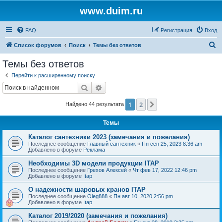
www.duim.ru
FAQ
Регистрация
Вход
П
Список форумов
Поиск
Темы без ответов
о
Темы без ответов
и
Перейти к расширенному поиску
с
Поиск
Расширенный поиск
к
1
2
След.
Найдено 44 результата
Темы
Каталог сантехники 2023 (замечания и пожелания)
Последнее сообщение
Главный сантехник
«
Пн сен 25, 2023 8:36 am
Добавлено в форуме
Реклама
Необходимы 3D модели продукции ITAP
Последнее сообщение
Грехов Алексей
«
Чт фев 17, 2022 12:46 pm
Добавлено в форуме
Itap
О надежности шаровых кранов ITAP
Последнее сообщение
Oleg888
«
Пн авг 10, 2020 2:56 pm
Добавлено в форуме
Itap
Каталог 2019/2020 (замечания и пожелания)