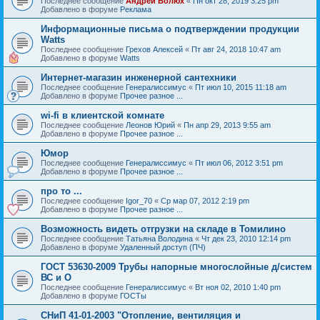
Последнее сообщение
Андрей Болюх
«
Пн окт 28, 2019 3:25 pm
Добавлено в форуме
Реклама
Информационные письма о подтверждении продукции
Watts
Последнее сообщение
Грехов Алексей
«
Пт авг 24, 2018 10:47 am
Добавлено в форуме
Watts
Интернет-магазин инженерной сантехники
Последнее сообщение
Генералиссимус
«
Пт июл 10, 2015 11:18 am
Добавлено в форуме
Прочее разное ...
wi-fi в клиентской комнате
Последнее сообщение
Леонов Юрий
«
Пн апр 29, 2013 9:55 am
Добавлено в форуме
Прочее разное ...
Юмор
Последнее сообщение
Генералиссимус
«
Пт июл 06, 2012 3:51 pm
Добавлено в форуме
Прочее разное ...
про то ...
Последнее сообщение
Igor_70
«
Ср мар 07, 2012 2:19 pm
Добавлено в форуме
Прочее разное ...
Возможность видеть отгрузки на складе в Томилино
Последнее сообщение
Татьяна Володина
«
Чт дек 23, 2010 12:14 pm
Добавлено в форуме
Удаленный доступ (ПЧ)
ГОСТ 53630-2009 Трубы напорные многослойные д/систем
ВС и О
Последнее сообщение
Генералиссимус
«
Вт ноя 02, 2010 1:40 pm
Добавлено в форуме
ГОСТы
СНиП 41-01-2003 "Отопление, вентиляция и