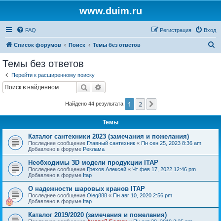
www.duim.ru
FAQ
Регистрация
Вход
П
Список форумов
Поиск
Темы без ответов
о
Темы без ответов
и
Перейти к расширенному поиску
с
Поиск
Расширенный поиск
к
1
2
След.
Найдено 44 результата
Темы
Каталог сантехники 2023 (замечания и пожелания)
Последнее сообщение
Главный сантехник
«
Пн сен 25, 2023 8:36 am
Добавлено в форуме
Реклама
Необходимы 3D модели продукции ITAP
Последнее сообщение
Грехов Алексей
«
Чт фев 17, 2022 12:46 pm
Добавлено в форуме
Itap
О надежности шаровых кранов ITAP
Последнее сообщение
Oleg888
«
Пн авг 10, 2020 2:56 pm
Добавлено в форуме
Itap
Каталог 2019/2020 (замечания и пожелания)