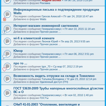
Последнее сообщение
Андрей Болюх
«
Пн окт 28, 2019 3:25 pm
Добавлено в форуме
Реклама
Информационные письма о подтверждении продукции
Watts
Последнее сообщение
Грехов Алексей
«
Пт авг 24, 2018 10:47 am
Добавлено в форуме
Watts
Интернет-магазин инженерной сантехники
Последнее сообщение
Генералиссимус
«
Пт июл 10, 2015 11:18 am
Добавлено в форуме
Прочее разное ...
wi-fi в клиентской комнате
Последнее сообщение
Леонов Юрий
«
Пн апр 29, 2013 9:55 am
Добавлено в форуме
Прочее разное ...
Юмор
Последнее сообщение
Генералиссимус
«
Пт июл 06, 2012 3:51 pm
Добавлено в форуме
Прочее разное ...
про то ...
Последнее сообщение
Igor_70
«
Ср мар 07, 2012 2:19 pm
Добавлено в форуме
Прочее разное ...
Возможность видеть отгрузки на складе в Томилино
Последнее сообщение
Татьяна Володина
«
Чт дек 23, 2010 12:14 pm
Добавлено в форуме
Удаленный доступ (ПЧ)
ГОСТ 53630-2009 Трубы напорные многослойные д/систем
ВС и О
Последнее сообщение
Генералиссимус
«
Вт ноя 02, 2010 1:40 pm
Добавлено в форуме
ГОСТы
СНиП 41-01-2003 "Отопление, вентиляция и