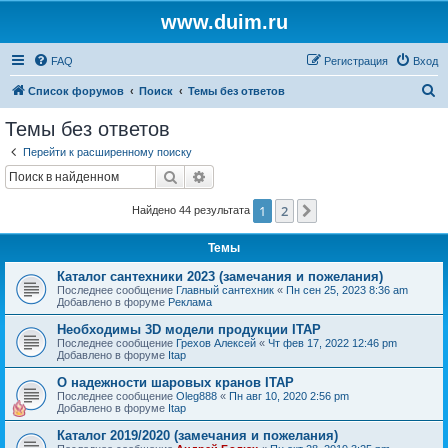
www.duim.ru
FAQ
Регистрация
Вход
П
Список форумов
Поиск
Темы без ответов
о
Темы без ответов
и
Перейти к расширенному поиску
с
Поиск
Расширенный поиск
к
1
2
След.
Найдено 44 результата
Темы
Каталог сантехники 2023 (замечания и пожелания)
Последнее сообщение
Главный сантехник
«
Пн сен 25, 2023 8:36 am
Добавлено в форуме
Реклама
Необходимы 3D модели продукции ITAP
Последнее сообщение
Грехов Алексей
«
Чт фев 17, 2022 12:46 pm
Добавлено в форуме
Itap
О надежности шаровых кранов ITAP
Последнее сообщение
Oleg888
«
Пн авг 10, 2020 2:56 pm
Добавлено в форуме
Itap
Каталог 2019/2020 (замечания и пожелания)