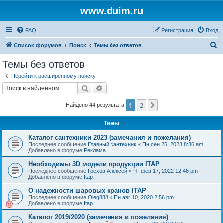
www.duim.ru
FAQ
Регистрация
Вход
П
Список форумов
Поиск
Темы без ответов
о
Темы без ответов
и
Перейти к расширенному поиску
с
Поиск
Расширенный поиск
к
1
2
След.
Найдено 44 результата
Темы
Каталог сантехники 2023 (замечания и пожелания)
Последнее сообщение
Главный сантехник
«
Пн сен 25, 2023 8:36 am
Добавлено в форуме
Реклама
Необходимы 3D модели продукции ITAP
Последнее сообщение
Грехов Алексей
«
Чт фев 17, 2022 12:46 pm
Добавлено в форуме
Itap
О надежности шаровых кранов ITAP
Последнее сообщение
Oleg888
«
Пн авг 10, 2020 2:56 pm
Добавлено в форуме
Itap
Каталог 2019/2020 (замечания и пожелания)