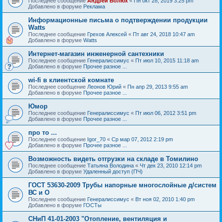
Последнее сообщение
Андрей Болюх
«
Пн окт 28, 2019 3:25 pm
Добавлено в форуме
Реклама
Информационные письма о подтверждении продукции
Watts
Последнее сообщение
Грехов Алексей
«
Пт авг 24, 2018 10:47 am
Добавлено в форуме
Watts
Интернет-магазин инженерной сантехники
Последнее сообщение
Генералиссимус
«
Пт июл 10, 2015 11:18 am
Добавлено в форуме
Прочее разное ...
wi-fi в клиентской комнате
Последнее сообщение
Леонов Юрий
«
Пн апр 29, 2013 9:55 am
Добавлено в форуме
Прочее разное ...
Юмор
Последнее сообщение
Генералиссимус
«
Пт июл 06, 2012 3:51 pm
Добавлено в форуме
Прочее разное ...
про то ...
Последнее сообщение
Igor_70
«
Ср мар 07, 2012 2:19 pm
Добавлено в форуме
Прочее разное ...
Возможность видеть отгрузки на складе в Томилино
Последнее сообщение
Татьяна Володина
«
Чт дек 23, 2010 12:14 pm
Добавлено в форуме
Удаленный доступ (ПЧ)
ГОСТ 53630-2009 Трубы напорные многослойные д/систем
ВС и О
Последнее сообщение
Генералиссимус
«
Вт ноя 02, 2010 1:40 pm
Добавлено в форуме
ГОСТы
СНиП 41-01-2003 "Отопление, вентиляция и