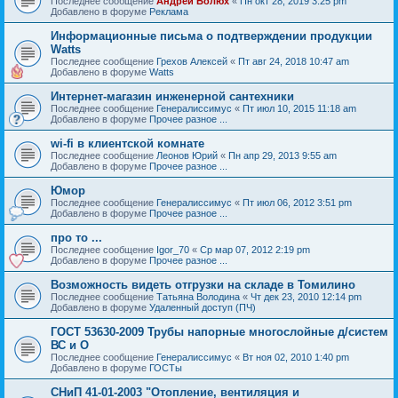
Последнее сообщение
Андрей Болюх
«
Пн окт 28, 2019 3:25 pm
Добавлено в форуме
Реклама
Информационные письма о подтверждении продукции
Watts
Последнее сообщение
Грехов Алексей
«
Пт авг 24, 2018 10:47 am
Добавлено в форуме
Watts
Интернет-магазин инженерной сантехники
Последнее сообщение
Генералиссимус
«
Пт июл 10, 2015 11:18 am
Добавлено в форуме
Прочее разное ...
wi-fi в клиентской комнате
Последнее сообщение
Леонов Юрий
«
Пн апр 29, 2013 9:55 am
Добавлено в форуме
Прочее разное ...
Юмор
Последнее сообщение
Генералиссимус
«
Пт июл 06, 2012 3:51 pm
Добавлено в форуме
Прочее разное ...
про то ...
Последнее сообщение
Igor_70
«
Ср мар 07, 2012 2:19 pm
Добавлено в форуме
Прочее разное ...
Возможность видеть отгрузки на складе в Томилино
Последнее сообщение
Татьяна Володина
«
Чт дек 23, 2010 12:14 pm
Добавлено в форуме
Удаленный доступ (ПЧ)
ГОСТ 53630-2009 Трубы напорные многослойные д/систем
ВС и О
Последнее сообщение
Генералиссимус
«
Вт ноя 02, 2010 1:40 pm
Добавлено в форуме
ГОСТы
СНиП 41-01-2003 "Отопление, вентиляция и