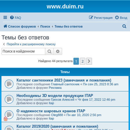
www.duim.ru
FAQ
Регистрация
Вход
П
Список форумов
Поиск
Темы без ответов
о
Темы без ответов
и
Перейти к расширенному поиску
с
Поиск
Расширенный поиск
к
1
2
След.
Найдено 44 результата
Темы
Каталог сантехники 2023 (замечания и пожелания)
Последнее сообщение
Главный сантехник
«
Пн сен 25, 2023 8:36 am
Добавлено в форуме
Реклама
Необходимы 3D модели продукции ITAP
Последнее сообщение
Грехов Алексей
«
Чт фев 17, 2022 12:46 pm
Добавлено в форуме
Itap
О надежности шаровых кранов ITAP
Последнее сообщение
Oleg888
«
Пн авг 10, 2020 2:56 pm
Добавлено в форуме
Itap
Каталог 2019/2020 (замечания и пожелания)