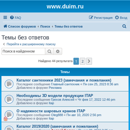
www.duim.ru
FAQ
Регистрация
Вход
П
Список форумов
Поиск
Темы без ответов
о
Темы без ответов
и
Перейти к расширенному поиску
с
Поиск
Расширенный поиск
к
1
2
След.
Найдено 44 результата
Темы
Каталог сантехники 2023 (замечания и пожелания)
Последнее сообщение
Главный сантехник
«
Пн сен 25, 2023 8:36 am
Добавлено в форуме
Реклама
Необходимы 3D модели продукции ITAP
Последнее сообщение
Грехов Алексей
«
Чт фев 17, 2022 12:46 pm
Добавлено в форуме
Itap
О надежности шаровых кранов ITAP
Последнее сообщение
Oleg888
«
Пн авг 10, 2020 2:56 pm
Добавлено в форуме
Itap
Каталог 2019/2020 (замечания и пожелания)