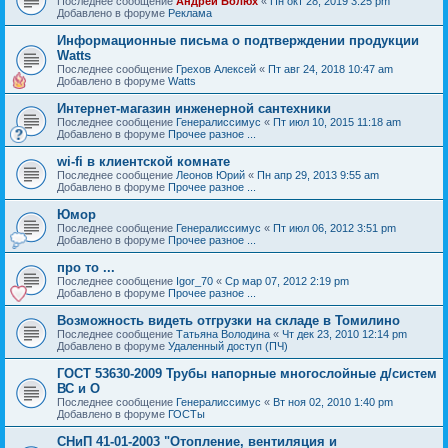
Последнее сообщение
Андрей Болюх
«
Пн окт 28, 2019 3:25 pm
Добавлено в форуме
Реклама
Информационные письма о подтверждении продукции
Watts
Последнее сообщение
Грехов Алексей
«
Пт авг 24, 2018 10:47 am
Добавлено в форуме
Watts
Интернет-магазин инженерной сантехники
Последнее сообщение
Генералиссимус
«
Пт июл 10, 2015 11:18 am
Добавлено в форуме
Прочее разное ...
wi-fi в клиентской комнате
Последнее сообщение
Леонов Юрий
«
Пн апр 29, 2013 9:55 am
Добавлено в форуме
Прочее разное ...
Юмор
Последнее сообщение
Генералиссимус
«
Пт июл 06, 2012 3:51 pm
Добавлено в форуме
Прочее разное ...
про то ...
Последнее сообщение
Igor_70
«
Ср мар 07, 2012 2:19 pm
Добавлено в форуме
Прочее разное ...
Возможность видеть отгрузки на складе в Томилино
Последнее сообщение
Татьяна Володина
«
Чт дек 23, 2010 12:14 pm
Добавлено в форуме
Удаленный доступ (ПЧ)
ГОСТ 53630-2009 Трубы напорные многослойные д/систем
ВС и О
Последнее сообщение
Генералиссимус
«
Вт ноя 02, 2010 1:40 pm
Добавлено в форуме
ГОСТы
СНиП 41-01-2003 "Отопление, вентиляция и