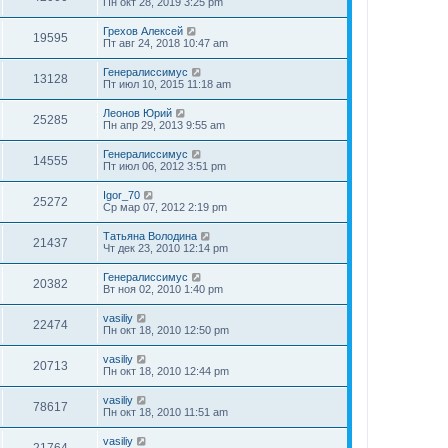
Пн окт 28, 2019 3:25 pm
Грехов Алексей
19595
Пт авг 24, 2018 10:47 am
Генералиссимус
13128
Пт июл 10, 2015 11:18 am
Леонов Юрий
25285
Пн апр 29, 2013 9:55 am
Генералиссимус
14555
Пт июл 06, 2012 3:51 pm
Igor_70
25272
Ср мар 07, 2012 2:19 pm
Татьяна Володина
21437
Чт дек 23, 2010 12:14 pm
Генералиссимус
20382
Вт ноя 02, 2010 1:40 pm
vasiliy
22474
Пн окт 18, 2010 12:50 pm
vasiliy
20713
Пн окт 18, 2010 12:44 pm
vasiliy
78617
Пн окт 18, 2010 11:51 am
vasiliy