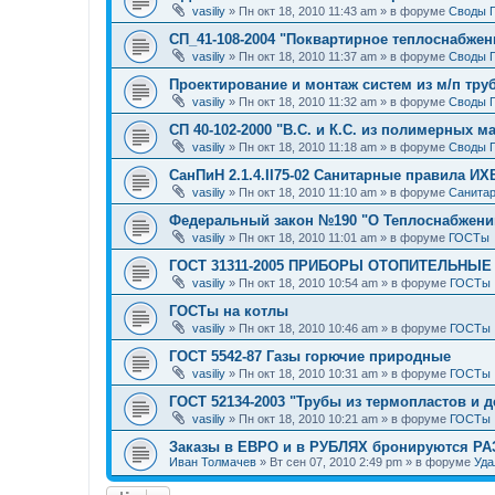
vasiliy
»
Пн окт 18, 2010 11:43 am
» в форуме
Своды 
СП_41-108-2004 "Поквартирное теплоснабжен
vasiliy
»
Пн окт 18, 2010 11:37 am
» в форуме
Своды 
Проектирование и монтаж систем из м/п тру
vasiliy
»
Пн окт 18, 2010 11:32 am
» в форуме
Своды 
СП 40-102-2000 "В.С. и К.С. из полимерных м
vasiliy
»
Пн окт 18, 2010 11:18 am
» в форуме
Своды 
СанПиН 2.1.4.II75-02 Санитарные правила ИХ
vasiliy
»
Пн окт 18, 2010 11:10 am
» в форуме
Санитар
Федеральный закон №190 "О Теплоснабжени
vasiliy
»
Пн окт 18, 2010 11:01 am
» в форуме
ГОСТы
ГОСТ 31311-2005 ПРИБОРЫ ОТОПИТЕЛЬНЫЕ
vasiliy
»
Пн окт 18, 2010 10:54 am
» в форуме
ГОСТы
ГОСТы на котлы
vasiliy
»
Пн окт 18, 2010 10:46 am
» в форуме
ГОСТы
ГОСТ 5542-87 Газы горючие природные
vasiliy
»
Пн окт 18, 2010 10:31 am
» в форуме
ГОСТы
ГОСТ 52134-2003 "Трубы из термопластов и д
vasiliy
»
Пн окт 18, 2010 10:21 am
» в форуме
ГОСТы
Заказы в ЕВРО и в РУБЛЯХ бронируются Р
Иван Толмачев
»
Вт сен 07, 2010 2:49 pm
» в форуме
Уда