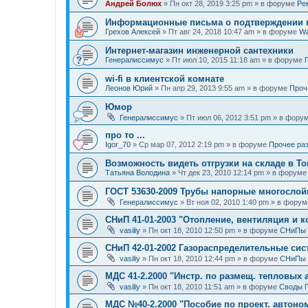
Андрей Болюх
»
Пн окт 28, 2019 3:25 pm
» в форуме
Ре
Информационные письма о подтверждении п
Грехов Алексей
»
Пт авг 24, 2018 10:47 am
» в форуме
Wa
Интернет-магазин инженерной сантехники
Генералиссимус
»
Пт июл 10, 2015 11:18 am
» в форуме
wi-fi в клиентской комнате
Леонов Юрий
»
Пн апр 29, 2013 9:55 am
» в форуме
Проче
Юмор
Генералиссимус
»
Пт июл 06, 2012 3:51 pm
» в фору
про то ...
Igor_70
»
Ср мар 07, 2012 2:19 pm
» в форуме
Прочее разн
Возможность видеть отгрузки на складе в Т
Татьяна Володина
»
Чт дек 23, 2010 12:14 pm
» в форум
ГОСТ 53630-2009 Трубы напорные многослой
Генералиссимус
»
Вт ноя 02, 2010 1:40 pm
» в фору
СНиП 41-01-2003 "Отопление, вентиляция и 
vasiliy
»
Пн окт 18, 2010 12:50 pm
» в форуме
СНиПы
СНиП 42-01-2002 Газораспределительные си
vasiliy
»
Пн окт 18, 2010 12:44 pm
» в форуме
СНиПы
МДС 41-2.2000 "Инстр. по размещ. тепловых 
vasiliy
»
Пн окт 18, 2010 11:51 am
» в форуме
Своды 
МДС №40-2.2000 "Пособие по проект. автоном