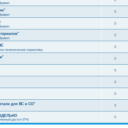
0
Правил
ие"
0
Правил
б
0
Правил
атериалов"
0
Правил
ВС
0
но-гигиенические нормативы
и"
0
0
0
0
етали для ВС и СО"
0
АЗДЕЛЬНО
0
ленный доступ (ПЧ)