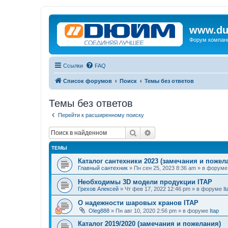
www.du
Форум компан
Ссылки
FAQ
Список форумов
Поиск
Темы без ответов
Темы без ответов
Перейти к расширенному поиску
Поиск
Расширенный поиск
ТЕМЫ
Каталог сантехники 2023 (замечания и пожел
Главный сантехник
»
Пн сен 25, 2023 8:36 am
» в форум
Необходимы 3D модели продукции ITAP
Грехов Алексей
»
Чт фев 17, 2022 12:46 pm
» в форуме
It
О надежности шаровых кранов ITAP
Oleg888
»
Пн авг 10, 2020 2:56 pm
» в форуме
Itap
Каталог 2019/2020 (замечания и пожелания)