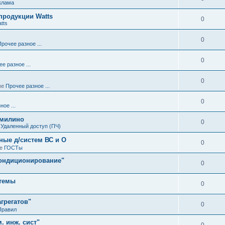
клама
родукции Watts
0
tts
0
Прочее разное ...
0
е разное ...
0
ме
Прочее разное ...
0
ое ...
омилино
0
е
Удаленный доступ (ПЧ)
ные д/систем ВС и О
0
ме
ГОСТы
кондиционирование"
0
стемы
0
агрегатов"
0
Правил
. инж. сист"