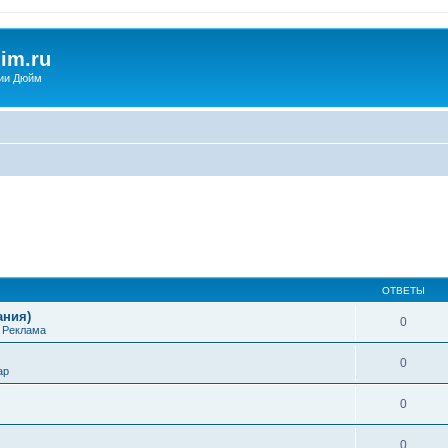
im.ru
ии Дюйм
ОТВЕТЫ
ания)
0
е
Реклама
0
ap
0
0