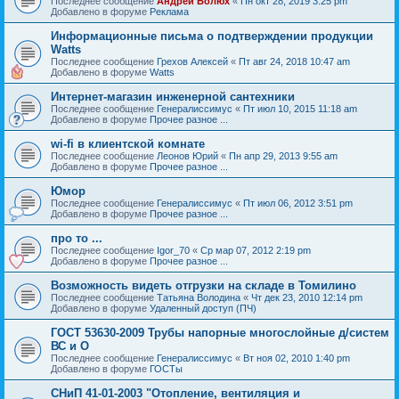
Последнее сообщение
Андрей Болюх
«
Пн окт 28, 2019 3:25 pm
Добавлено в форуме
Реклама
Информационные письма о подтверждении продукции
Watts
Последнее сообщение
Грехов Алексей
«
Пт авг 24, 2018 10:47 am
Добавлено в форуме
Watts
Интернет-магазин инженерной сантехники
Последнее сообщение
Генералиссимус
«
Пт июл 10, 2015 11:18 am
Добавлено в форуме
Прочее разное ...
wi-fi в клиентской комнате
Последнее сообщение
Леонов Юрий
«
Пн апр 29, 2013 9:55 am
Добавлено в форуме
Прочее разное ...
Юмор
Последнее сообщение
Генералиссимус
«
Пт июл 06, 2012 3:51 pm
Добавлено в форуме
Прочее разное ...
про то ...
Последнее сообщение
Igor_70
«
Ср мар 07, 2012 2:19 pm
Добавлено в форуме
Прочее разное ...
Возможность видеть отгрузки на складе в Томилино
Последнее сообщение
Татьяна Володина
«
Чт дек 23, 2010 12:14 pm
Добавлено в форуме
Удаленный доступ (ПЧ)
ГОСТ 53630-2009 Трубы напорные многослойные д/систем
ВС и О
Последнее сообщение
Генералиссимус
«
Вт ноя 02, 2010 1:40 pm
Добавлено в форуме
ГОСТы
СНиП 41-01-2003 "Отопление, вентиляция и