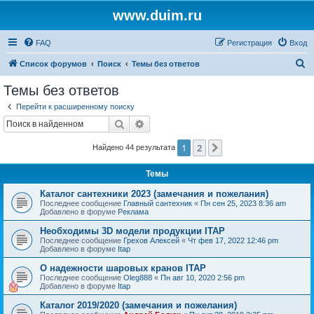
www.duim.ru
FAQ
Регистрация
Вход
П
Список форумов
Поиск
Темы без ответов
о
Темы без ответов
и
Перейти к расширенному поиску
с
Поиск
Расширенный поиск
к
1
2
След.
Найдено 44 результата
Темы
Каталог сантехники 2023 (замечания и пожелания)
Последнее сообщение
Главный сантехник
«
Пн сен 25, 2023 8:36 am
Добавлено в форуме
Реклама
Необходимы 3D модели продукции ITAP
Последнее сообщение
Грехов Алексей
«
Чт фев 17, 2022 12:46 pm
Добавлено в форуме
Itap
О надежности шаровых кранов ITAP
Последнее сообщение
Oleg888
«
Пн авг 10, 2020 2:56 pm
Добавлено в форуме
Itap
Каталог 2019/2020 (замечания и пожелания)