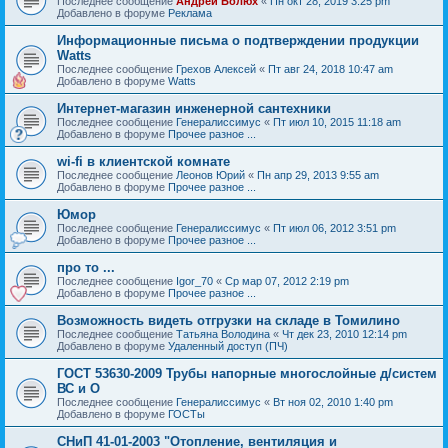
Последнее сообщение
Андрей Болюх
«
Пн окт 28, 2019 3:25 pm
Добавлено в форуме
Реклама
Информационные письма о подтверждении продукции
Watts
Последнее сообщение
Грехов Алексей
«
Пт авг 24, 2018 10:47 am
Добавлено в форуме
Watts
Интернет-магазин инженерной сантехники
Последнее сообщение
Генералиссимус
«
Пт июл 10, 2015 11:18 am
Добавлено в форуме
Прочее разное ...
wi-fi в клиентской комнате
Последнее сообщение
Леонов Юрий
«
Пн апр 29, 2013 9:55 am
Добавлено в форуме
Прочее разное ...
Юмор
Последнее сообщение
Генералиссимус
«
Пт июл 06, 2012 3:51 pm
Добавлено в форуме
Прочее разное ...
про то ...
Последнее сообщение
Igor_70
«
Ср мар 07, 2012 2:19 pm
Добавлено в форуме
Прочее разное ...
Возможность видеть отгрузки на складе в Томилино
Последнее сообщение
Татьяна Володина
«
Чт дек 23, 2010 12:14 pm
Добавлено в форуме
Удаленный доступ (ПЧ)
ГОСТ 53630-2009 Трубы напорные многослойные д/систем
ВС и О
Последнее сообщение
Генералиссимус
«
Вт ноя 02, 2010 1:40 pm
Добавлено в форуме
ГОСТы
СНиП 41-01-2003 "Отопление, вентиляция и