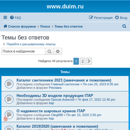
www.duim.ru
FAQ
Регистрация
Вход
П
Список форумов
Поиск
Темы без ответов
о
Темы без ответов
и
Перейти к расширенному поиску
с
Поиск
Расширенный поиск
к
1
2
След.
Найдено 44 результата
Темы
Каталог сантехники 2023 (замечания и пожелания)
Последнее сообщение
Главный сантехник
«
Пн сен 25, 2023 8:36 am
Добавлено в форуме
Реклама
Необходимы 3D модели продукции ITAP
Последнее сообщение
Грехов Алексей
«
Чт фев 17, 2022 12:46 pm
Добавлено в форуме
Itap
О надежности шаровых кранов ITAP
Последнее сообщение
Oleg888
«
Пн авг 10, 2020 2:56 pm
Добавлено в форуме
Itap
Каталог 2019/2020 (замечания и пожелания)