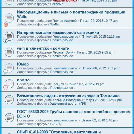
Последнее сообщение
Андрей Болюх
«
Пн окт 28, 2019 3:25 pm
Добавлено в форуме
Реклама
Информационные письма о подтверждении продукции
Watts
Последнее сообщение
Грехов Алексей
«
Пт авг 24, 2018 10:47 am
Добавлено в форуме
Watts
Интернет-магазин инженерной сантехники
Последнее сообщение
Генералиссимус
«
Пт июл 10, 2015 11:18 am
Добавлено в форуме
Прочее разное ...
wi-fi в клиентской комнате
Последнее сообщение
Леонов Юрий
«
Пн апр 29, 2013 9:55 am
Добавлено в форуме
Прочее разное ...
Юмор
Последнее сообщение
Генералиссимус
«
Пт июл 06, 2012 3:51 pm
Добавлено в форуме
Прочее разное ...
про то ...
Последнее сообщение
Igor_70
«
Ср мар 07, 2012 2:19 pm
Добавлено в форуме
Прочее разное ...
Возможность видеть отгрузки на складе в Томилино
Последнее сообщение
Татьяна Володина
«
Чт дек 23, 2010 12:14 pm
Добавлено в форуме
Удаленный доступ (ПЧ)
ГОСТ 53630-2009 Трубы напорные многослойные д/систем
ВС и О
Последнее сообщение
Генералиссимус
«
Вт ноя 02, 2010 1:40 pm
Добавлено в форуме
ГОСТы
СНиП 41-01-2003 "Отопление, вентиляция и