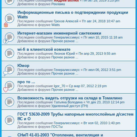
Последнее сообщение
Андрей Болюх
«
Пн окт 28, 2019 3:25 pm
Добавлено в форуме
Реклама
Информационные письма о подтверждении продукции
Watts
Последнее сообщение
Грехов Алексей
«
Пт авг 24, 2018 10:47 am
Добавлено в форуме
Watts
Интернет-магазин инженерной сантехники
Последнее сообщение
Генералиссимус
«
Пт июл 10, 2015 11:18 am
Добавлено в форуме
Прочее разное ...
wi-fi в клиентской комнате
Последнее сообщение
Леонов Юрий
«
Пн апр 29, 2013 9:55 am
Добавлено в форуме
Прочее разное ...
Юмор
Последнее сообщение
Генералиссимус
«
Пт июл 06, 2012 3:51 pm
Добавлено в форуме
Прочее разное ...
про то ...
Последнее сообщение
Igor_70
«
Ср мар 07, 2012 2:19 pm
Добавлено в форуме
Прочее разное ...
Возможность видеть отгрузки на складе в Томилино
Последнее сообщение
Татьяна Володина
«
Чт дек 23, 2010 12:14 pm
Добавлено в форуме
Удаленный доступ (ПЧ)
ГОСТ 53630-2009 Трубы напорные многослойные д/систем
ВС и О
Последнее сообщение
Генералиссимус
«
Вт ноя 02, 2010 1:40 pm
Добавлено в форуме
ГОСТы
СНиП 41-01-2003 "Отопление, вентиляция и