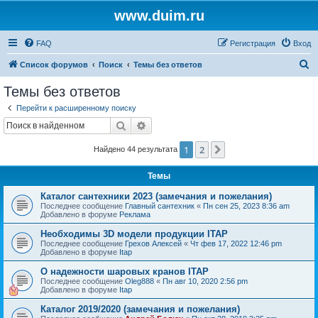
www.duim.ru
FAQ
Регистрация
Вход
П
Список форумов
Поиск
Темы без ответов
о
Темы без ответов
и
Перейти к расширенному поиску
с
Поиск
Расширенный поиск
к
1
2
След.
Найдено 44 результата
Темы
Каталог сантехники 2023 (замечания и пожелания)
Последнее сообщение
Главный сантехник
«
Пн сен 25, 2023 8:36 am
Добавлено в форуме
Реклама
Необходимы 3D модели продукции ITAP
Последнее сообщение
Грехов Алексей
«
Чт фев 17, 2022 12:46 pm
Добавлено в форуме
Itap
О надежности шаровых кранов ITAP
Последнее сообщение
Oleg888
«
Пн авг 10, 2020 2:56 pm
Добавлено в форуме
Itap
Каталог 2019/2020 (замечания и пожелания)