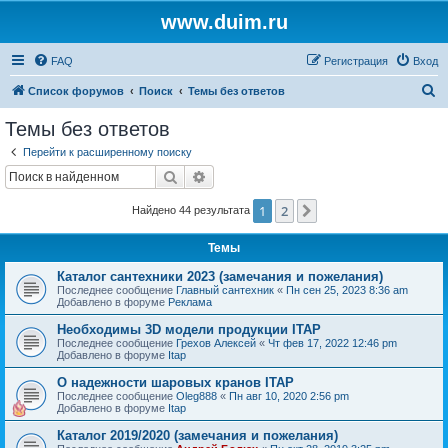
www.duim.ru
FAQ
Регистрация
Вход
П
Список форумов
Поиск
Темы без ответов
о
Темы без ответов
и
Перейти к расширенному поиску
с
Поиск
Расширенный поиск
к
1
2
След.
Найдено 44 результата
Темы
Каталог сантехники 2023 (замечания и пожелания)
Последнее сообщение
Главный сантехник
«
Пн сен 25, 2023 8:36 am
Добавлено в форуме
Реклама
Необходимы 3D модели продукции ITAP
Последнее сообщение
Грехов Алексей
«
Чт фев 17, 2022 12:46 pm
Добавлено в форуме
Itap
О надежности шаровых кранов ITAP
Последнее сообщение
Oleg888
«
Пн авг 10, 2020 2:56 pm
Добавлено в форуме
Itap
Каталог 2019/2020 (замечания и пожелания)