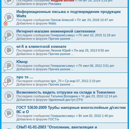
Последнее сообщение
Андрей Болюх
«
Пн окт 28, 2019 3:25 pm
Добавлено в форуме
Реклама
Информационные письма о подтверждении продукции
Watts
Последнее сообщение
Грехов Алексей
«
Пт авг 24, 2018 10:47 am
Добавлено в форуме
Watts
Интернет-магазин инженерной сантехники
Последнее сообщение
Генералиссимус
«
Пт июл 10, 2015 11:18 am
Добавлено в форуме
Прочее разное ...
wi-fi в клиентской комнате
Последнее сообщение
Леонов Юрий
«
Пн апр 29, 2013 9:55 am
Добавлено в форуме
Прочее разное ...
Юмор
Последнее сообщение
Генералиссимус
«
Пт июл 06, 2012 3:51 pm
Добавлено в форуме
Прочее разное ...
про то ...
Последнее сообщение
Igor_70
«
Ср мар 07, 2012 2:19 pm
Добавлено в форуме
Прочее разное ...
Возможность видеть отгрузки на складе в Томилино
Последнее сообщение
Татьяна Володина
«
Чт дек 23, 2010 12:14 pm
Добавлено в форуме
Удаленный доступ (ПЧ)
ГОСТ 53630-2009 Трубы напорные многослойные д/систем
ВС и О
Последнее сообщение
Генералиссимус
«
Вт ноя 02, 2010 1:40 pm
Добавлено в форуме
ГОСТы
СНиП 41-01-2003 "Отопление, вентиляция и