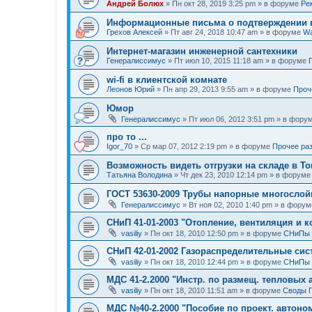
Андрей Болюх
»
Пн окт 28, 2019 3:25 pm
» в форуме
Ре
Информационные письма о подтверждении п
Грехов Алексей
»
Пт авг 24, 2018 10:47 am
» в форуме
Wa
Интернет-магазин инженерной сантехники
Генералиссимус
»
Пт июл 10, 2015 11:18 am
» в форуме
wi-fi в клиентской комнате
Леонов Юрий
»
Пн апр 29, 2013 9:55 am
» в форуме
Проче
Юмор
Генералиссимус
»
Пт июл 06, 2012 3:51 pm
» в фору
про то ...
Igor_70
»
Ср мар 07, 2012 2:19 pm
» в форуме
Прочее разн
Возможность видеть отгрузки на складе в Т
Татьяна Володина
»
Чт дек 23, 2010 12:14 pm
» в форум
ГОСТ 53630-2009 Трубы напорные многослой
Генералиссимус
»
Вт ноя 02, 2010 1:40 pm
» в фору
СНиП 41-01-2003 "Отопление, вентиляция и 
vasiliy
»
Пн окт 18, 2010 12:50 pm
» в форуме
СНиПы
СНиП 42-01-2002 Газораспределительные си
vasiliy
»
Пн окт 18, 2010 12:44 pm
» в форуме
СНиПы
МДС 41-2.2000 "Инстр. по размещ. тепловых 
vasiliy
»
Пн окт 18, 2010 11:51 am
» в форуме
Своды 
МДС №40-2.2000 "Пособие по проект. автоном