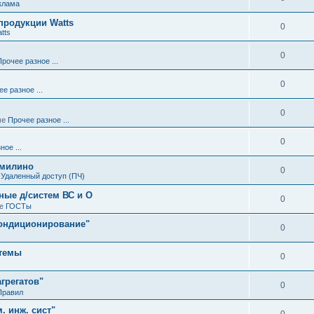
клама
родукции Watts
0
tts
0
Прочее разное ...
0
е разное ...
0
ме
Прочее разное ...
0
ое ...
омилино
0
е
Удаленный доступ (ПЧ)
ные д/систем ВС и О
0
ме
ГОСТы
кондиционирование"
0
стемы
0
агрегатов"
0
Правил
. инж. сист"