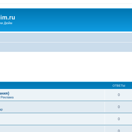
im.ru
ии Дюйм
ОТВЕТЫ
ания)
0
е
Реклама
0
ap
0
0