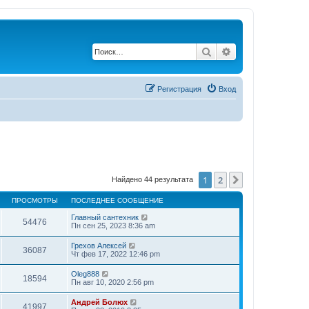
Поиск
Расширенный по
Регистрация
Вход
1
2
След.
Найдено 44 результата
ПРОСМОТРЫ
ПОСЛЕДНЕЕ СООБЩЕНИЕ
Главный сантехник
54476
Пн сен 25, 2023 8:36 am
Грехов Алексей
36087
Чт фев 17, 2022 12:46 pm
Oleg888
18594
Пн авг 10, 2020 2:56 pm
Андрей Болюх
41997