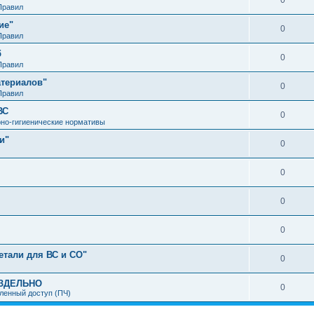
0
Правил
ие"
0
Правил
б
0
Правил
атериалов"
0
Правил
ВС
0
но-гигиенические нормативы
и"
0
0
0
0
етали для ВС и СО"
0
АЗДЕЛЬНО
0
ленный доступ (ПЧ)