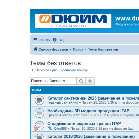
www.du
Форум компан
Ссылки
FAQ
Список форумов
Поиск
Темы без ответов
Темы без ответов
Перейти к расширенному поиску
Поиск
Расширенный поиск
ТЕМЫ
Каталог сантехники 2023 (замечания и пожел
Главный сантехник
»
Пн сен 25, 2023 8:36 am
» в форум
Необходимы 3D модели продукции ITAP
Грехов Алексей
»
Чт фев 17, 2022 12:46 pm
» в форуме
It
О надежности шаровых кранов ITAP
Oleg888
»
Пн авг 10, 2020 2:56 pm
» в форуме
Itap
Каталог 2019/2020 (замечания и пожелания)