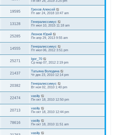
Пн окт 28, 2019 3:25 pm
Грехов Алексей
19595
Пт авг 24, 2018 10:47 am
Генералиссимус
13128
Пт июл 10, 2015 11:18 am
Леонов Юрий
25285
Пн апр 29, 2013 9:55 am
Генералиссимус
14555
Пт июл 06, 2012 3:51 pm
Igor_70
25271
Ср мар 07, 2012 2:19 pm
Татьяна Володина
21437
Чт дек 23, 2010 12:14 pm
Генералиссимус
20382
Вт ноя 02, 2010 1:40 pm
vasiliy
22474
Пн окт 18, 2010 12:50 pm
vasiliy
20713
Пн окт 18, 2010 12:44 pm
vasiliy
78616
Пн окт 18, 2010 11:51 am
vasiliy