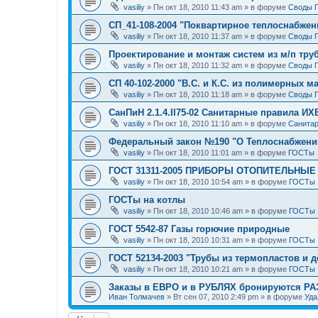
vasiliy
»
Пн окт 18, 2010 11:43 am
» в форуме
Своды 
СП_41-108-2004 "Поквартирное теплоснабжен
vasiliy
»
Пн окт 18, 2010 11:37 am
» в форуме
Своды 
Проектирование и монтаж систем из м/п тру
vasiliy
»
Пн окт 18, 2010 11:32 am
» в форуме
Своды 
СП 40-102-2000 "В.С. и К.С. из полимерных м
vasiliy
»
Пн окт 18, 2010 11:18 am
» в форуме
Своды 
СанПиН 2.1.4.II75-02 Санитарные правила ИХ
vasiliy
»
Пн окт 18, 2010 11:10 am
» в форуме
Санитар
Федеральный закон №190 "О Теплоснабжени
vasiliy
»
Пн окт 18, 2010 11:01 am
» в форуме
ГОСТы
ГОСТ 31311-2005 ПРИБОРЫ ОТОПИТЕЛЬНЫЕ
vasiliy
»
Пн окт 18, 2010 10:54 am
» в форуме
ГОСТы
ГОСТы на котлы
vasiliy
»
Пн окт 18, 2010 10:46 am
» в форуме
ГОСТы
ГОСТ 5542-87 Газы горючие природные
vasiliy
»
Пн окт 18, 2010 10:31 am
» в форуме
ГОСТы
ГОСТ 52134-2003 "Трубы из термопластов и д
vasiliy
»
Пн окт 18, 2010 10:21 am
» в форуме
ГОСТы
Заказы в ЕВРО и в РУБЛЯХ бронируются Р
Иван Толмачев
»
Вт сен 07, 2010 2:49 pm
» в форуме
Уда