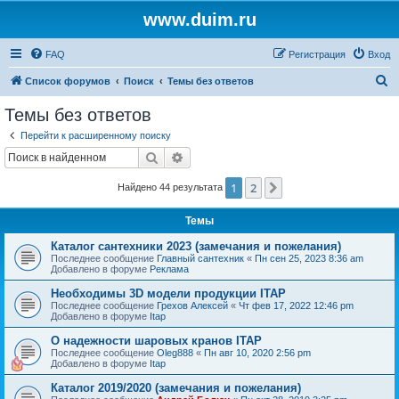
www.duim.ru
FAQ
Регистрация
Вход
П
Список форумов
Поиск
Темы без ответов
о
Темы без ответов
и
Перейти к расширенному поиску
с
Поиск
Расширенный поиск
к
1
2
След.
Найдено 44 результата
Темы
Каталог сантехники 2023 (замечания и пожелания)
Последнее сообщение
Главный сантехник
«
Пн сен 25, 2023 8:36 am
Добавлено в форуме
Реклама
Необходимы 3D модели продукции ITAP
Последнее сообщение
Грехов Алексей
«
Чт фев 17, 2022 12:46 pm
Добавлено в форуме
Itap
О надежности шаровых кранов ITAP
Последнее сообщение
Oleg888
«
Пн авг 10, 2020 2:56 pm
Добавлено в форуме
Itap
Каталог 2019/2020 (замечания и пожелания)