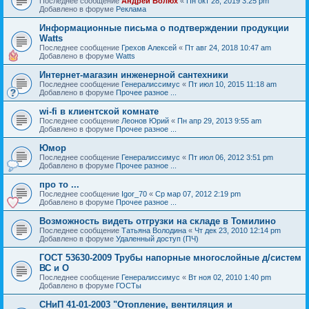
Последнее сообщение
Андрей Болюх
«
Пн окт 28, 2019 3:25 pm
Добавлено в форуме
Реклама
Информационные письма о подтверждении продукции
Watts
Последнее сообщение
Грехов Алексей
«
Пт авг 24, 2018 10:47 am
Добавлено в форуме
Watts
Интернет-магазин инженерной сантехники
Последнее сообщение
Генералиссимус
«
Пт июл 10, 2015 11:18 am
Добавлено в форуме
Прочее разное ...
wi-fi в клиентской комнате
Последнее сообщение
Леонов Юрий
«
Пн апр 29, 2013 9:55 am
Добавлено в форуме
Прочее разное ...
Юмор
Последнее сообщение
Генералиссимус
«
Пт июл 06, 2012 3:51 pm
Добавлено в форуме
Прочее разное ...
про то ...
Последнее сообщение
Igor_70
«
Ср мар 07, 2012 2:19 pm
Добавлено в форуме
Прочее разное ...
Возможность видеть отгрузки на складе в Томилино
Последнее сообщение
Татьяна Володина
«
Чт дек 23, 2010 12:14 pm
Добавлено в форуме
Удаленный доступ (ПЧ)
ГОСТ 53630-2009 Трубы напорные многослойные д/систем
ВС и О
Последнее сообщение
Генералиссимус
«
Вт ноя 02, 2010 1:40 pm
Добавлено в форуме
ГОСТы
СНиП 41-01-2003 "Отопление, вентиляция и