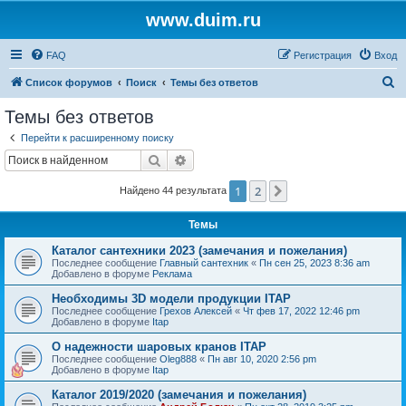
www.duim.ru
FAQ
Регистрация
Вход
П
Список форумов
Поиск
Темы без ответов
о
Темы без ответов
и
Перейти к расширенному поиску
с
Поиск
Расширенный поиск
к
1
2
След.
Найдено 44 результата
Темы
Каталог сантехники 2023 (замечания и пожелания)
Последнее сообщение
Главный сантехник
«
Пн сен 25, 2023 8:36 am
Добавлено в форуме
Реклама
Необходимы 3D модели продукции ITAP
Последнее сообщение
Грехов Алексей
«
Чт фев 17, 2022 12:46 pm
Добавлено в форуме
Itap
О надежности шаровых кранов ITAP
Последнее сообщение
Oleg888
«
Пн авг 10, 2020 2:56 pm
Добавлено в форуме
Itap
Каталог 2019/2020 (замечания и пожелания)