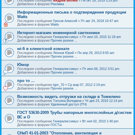
Последнее сообщение
Андрей Болюх
«
Пн окт 28, 2019 3:25 pm
Добавлено в форуме
Реклама
Информационные письма о подтверждении продукции
Watts
Последнее сообщение
Грехов Алексей
«
Пт авг 24, 2018 10:47 am
Добавлено в форуме
Watts
Интернет-магазин инженерной сантехники
Последнее сообщение
Генералиссимус
«
Пт июл 10, 2015 11:18 am
Добавлено в форуме
Прочее разное ...
wi-fi в клиентской комнате
Последнее сообщение
Леонов Юрий
«
Пн апр 29, 2013 9:55 am
Добавлено в форуме
Прочее разное ...
Юмор
Последнее сообщение
Генералиссимус
«
Пт июл 06, 2012 3:51 pm
Добавлено в форуме
Прочее разное ...
про то ...
Последнее сообщение
Igor_70
«
Ср мар 07, 2012 2:19 pm
Добавлено в форуме
Прочее разное ...
Возможность видеть отгрузки на складе в Томилино
Последнее сообщение
Татьяна Володина
«
Чт дек 23, 2010 12:14 pm
Добавлено в форуме
Удаленный доступ (ПЧ)
ГОСТ 53630-2009 Трубы напорные многослойные д/систем
ВС и О
Последнее сообщение
Генералиссимус
«
Вт ноя 02, 2010 1:40 pm
Добавлено в форуме
ГОСТы
СНиП 41-01-2003 "Отопление, вентиляция и