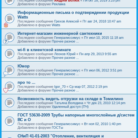
Последнее сообщение
Андрей Болюх
«
Пн окт 28, 2019 3:25 pm
Добавлено в форуме
Реклама
Информационные письма о подтверждении продукции
Watts
Последнее сообщение
Грехов Алексей
«
Пт авг 24, 2018 10:47 am
Добавлено в форуме
Watts
Интернет-магазин инженерной сантехники
Последнее сообщение
Генералиссимус
«
Пт июл 10, 2015 11:18 am
Добавлено в форуме
Прочее разное ...
wi-fi в клиентской комнате
Последнее сообщение
Леонов Юрий
«
Пн апр 29, 2013 9:55 am
Добавлено в форуме
Прочее разное ...
Юмор
Последнее сообщение
Генералиссимус
«
Пт июл 06, 2012 3:51 pm
Добавлено в форуме
Прочее разное ...
про то ...
Последнее сообщение
Igor_70
«
Ср мар 07, 2012 2:19 pm
Добавлено в форуме
Прочее разное ...
Возможность видеть отгрузки на складе в Томилино
Последнее сообщение
Татьяна Володина
«
Чт дек 23, 2010 12:14 pm
Добавлено в форуме
Удаленный доступ (ПЧ)
ГОСТ 53630-2009 Трубы напорные многослойные д/систем
ВС и О
Последнее сообщение
Генералиссимус
«
Вт ноя 02, 2010 1:40 pm
Добавлено в форуме
ГОСТы
СНиП 41-01-2003 "Отопление, вентиляция и