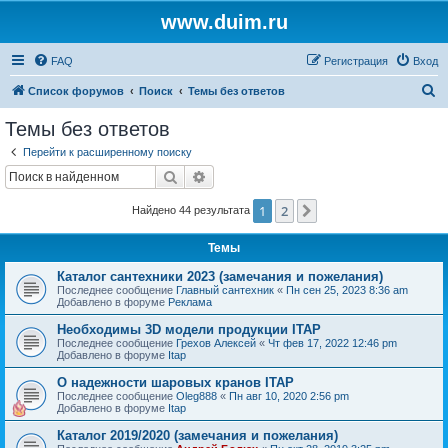
www.duim.ru
FAQ
Регистрация
Вход
П
Список форумов
Поиск
Темы без ответов
о
Темы без ответов
и
Перейти к расширенному поиску
с
Поиск
Расширенный поиск
к
1
2
След.
Найдено 44 результата
Темы
Каталог сантехники 2023 (замечания и пожелания)
Последнее сообщение
Главный сантехник
«
Пн сен 25, 2023 8:36 am
Добавлено в форуме
Реклама
Необходимы 3D модели продукции ITAP
Последнее сообщение
Грехов Алексей
«
Чт фев 17, 2022 12:46 pm
Добавлено в форуме
Itap
О надежности шаровых кранов ITAP
Последнее сообщение
Oleg888
«
Пн авг 10, 2020 2:56 pm
Добавлено в форуме
Itap
Каталог 2019/2020 (замечания и пожелания)