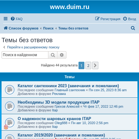
www.duim.ru
FAQ
Регистрация
Вход
П
Список форумов
Поиск
Темы без ответов
о
Темы без ответов
и
Перейти к расширенному поиску
с
Поиск
Расширенный поиск
к
1
2
След.
Найдено 44 результата
Темы
Каталог сантехники 2023 (замечания и пожелания)
Последнее сообщение
Главный сантехник
«
Пн сен 25, 2023 8:36 am
Добавлено в форуме
Реклама
Необходимы 3D модели продукции ITAP
Последнее сообщение
Грехов Алексей
«
Чт фев 17, 2022 12:46 pm
Добавлено в форуме
Itap
О надежности шаровых кранов ITAP
Последнее сообщение
Oleg888
«
Пн авг 10, 2020 2:56 pm
Добавлено в форуме
Itap
Каталог 2019/2020 (замечания и пожелания)