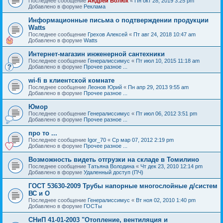
Последнее сообщение
Андрей Болюх
«
Пн окт 28, 2019 3:25 pm
Добавлено в форуме
Реклама
Информационные письма о подтверждении продукции
Watts
Последнее сообщение
Грехов Алексей
«
Пт авг 24, 2018 10:47 am
Добавлено в форуме
Watts
Интернет-магазин инженерной сантехники
Последнее сообщение
Генералиссимус
«
Пт июл 10, 2015 11:18 am
Добавлено в форуме
Прочее разное ...
wi-fi в клиентской комнате
Последнее сообщение
Леонов Юрий
«
Пн апр 29, 2013 9:55 am
Добавлено в форуме
Прочее разное ...
Юмор
Последнее сообщение
Генералиссимус
«
Пт июл 06, 2012 3:51 pm
Добавлено в форуме
Прочее разное ...
про то ...
Последнее сообщение
Igor_70
«
Ср мар 07, 2012 2:19 pm
Добавлено в форуме
Прочее разное ...
Возможность видеть отгрузки на складе в Томилино
Последнее сообщение
Татьяна Володина
«
Чт дек 23, 2010 12:14 pm
Добавлено в форуме
Удаленный доступ (ПЧ)
ГОСТ 53630-2009 Трубы напорные многослойные д/систем
ВС и О
Последнее сообщение
Генералиссимус
«
Вт ноя 02, 2010 1:40 pm
Добавлено в форуме
ГОСТы
СНиП 41-01-2003 "Отопление, вентиляция и