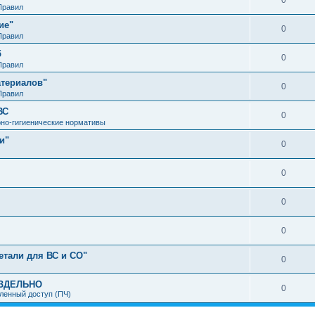
0
Правил
ие"
0
Правил
б
0
Правил
атериалов"
0
Правил
ВС
0
но-гигиенические нормативы
и"
0
0
0
0
етали для ВС и СО"
0
АЗДЕЛЬНО
0
ленный доступ (ПЧ)