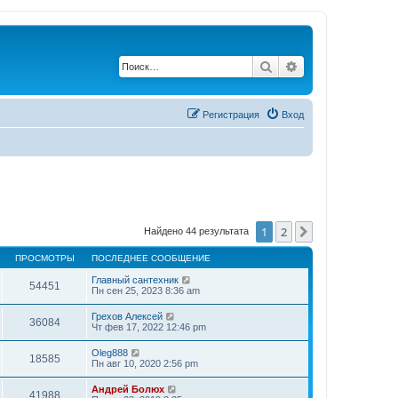
Поиск
Расширенный по
Регистрация
Вход
1
2
След.
Найдено 44 результата
ПРОСМОТРЫ
ПОСЛЕДНЕЕ СООБЩЕНИЕ
Главный сантехник
54451
Пн сен 25, 2023 8:36 am
Грехов Алексей
36084
Чт фев 17, 2022 12:46 pm
Oleg888
18585
Пн авг 10, 2020 2:56 pm
Андрей Болюх
41988