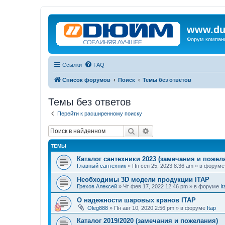
www.du
Форум компан
Ссылки
FAQ
Список форумов
Поиск
Темы без ответов
Темы без ответов
Перейти к расширенному поиску
Поиск
Расширенный поиск
ТЕМЫ
Каталог сантехники 2023 (замечания и пожел
Главный сантехник
»
Пн сен 25, 2023 8:36 am
» в форум
Необходимы 3D модели продукции ITAP
Грехов Алексей
»
Чт фев 17, 2022 12:46 pm
» в форуме
It
О надежности шаровых кранов ITAP
Oleg888
»
Пн авг 10, 2020 2:56 pm
» в форуме
Itap
Каталог 2019/2020 (замечания и пожелания)