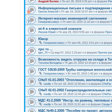
Андрей Болюх
»
Пн окт 28, 2019 3:25 pm
» в форуме
Ре
Информационные письма о подтверждении п
Грехов Алексей
»
Пт авг 24, 2018 10:47 am
» в форуме
Wa
Интернет-магазин инженерной сантехники
Генералиссимус
»
Пт июл 10, 2015 11:18 am
» в форуме
wi-fi в клиентской комнате
Леонов Юрий
»
Пн апр 29, 2013 9:55 am
» в форуме
Проче
Юмор
Генералиссимус
»
Пт июл 06, 2012 3:51 pm
» в фору
про то ...
Igor_70
»
Ср мар 07, 2012 2:19 pm
» в форуме
Прочее разн
Возможность видеть отгрузки на складе в Т
Татьяна Володина
»
Чт дек 23, 2010 12:14 pm
» в форум
ГОСТ 53630-2009 Трубы напорные многослой
Генералиссимус
»
Вт ноя 02, 2010 1:40 pm
» в фору
СНиП 41-01-2003 "Отопление, вентиляция и 
vasiliy
»
Пн окт 18, 2010 12:50 pm
» в форуме
СНиПы
СНиП 42-01-2002 Газораспределительные си
vasiliy
»
Пн окт 18, 2010 12:44 pm
» в форуме
СНиПы
МДС 41-2.2000 "Инстр. по размещ. тепловых 
vasiliy
»
Пн окт 18, 2010 11:51 am
» в форуме
Своды 
МДС №40-2.2000 "Пособие по проект. автоном