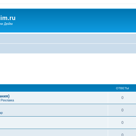
im.ru
ии Дюйм
ОТВЕТЫ
ания)
0
е
Реклама
0
ap
0
0