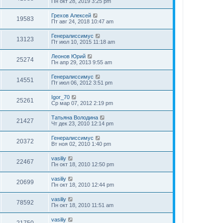
Пн окт 28, 2019 3:25 pm
Грехов Алексей
19583
Пт авг 24, 2018 10:47 am
Генералиссимус
13123
Пт июл 10, 2015 11:18 am
Леонов Юрий
25274
Пн апр 29, 2013 9:55 am
Генералиссимус
14551
Пт июл 06, 2012 3:51 pm
Igor_70
25261
Ср мар 07, 2012 2:19 pm
Татьяна Володина
21427
Чт дек 23, 2010 12:14 pm
Генералиссимус
20372
Вт ноя 02, 2010 1:40 pm
vasiliy
22467
Пн окт 18, 2010 12:50 pm
vasiliy
20699
Пн окт 18, 2010 12:44 pm
vasiliy
78592
Пн окт 18, 2010 11:51 am
vasiliy