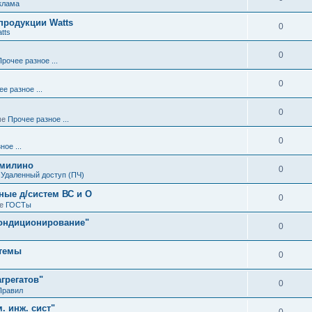
клама
родукции Watts
0
tts
0
Прочее разное ...
0
е разное ...
0
ме
Прочее разное ...
0
ое ...
омилино
0
е
Удаленный доступ (ПЧ)
ные д/систем ВС и О
0
ме
ГОСТы
кондиционирование"
0
стемы
0
агрегатов"
0
Правил
. инж. сист"