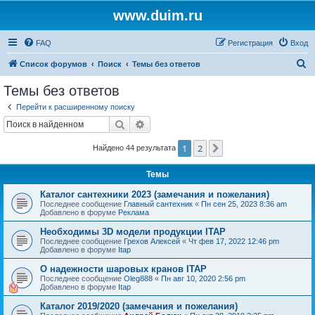
www.duim.ru
FAQ
Регистрация
Вход
П
Список форумов
Поиск
Темы без ответов
о
Темы без ответов
и
Перейти к расширенному поиску
с
Поиск
Расширенный поиск
к
1
2
След.
Найдено 44 результата
Темы
Каталог сантехники 2023 (замечания и пожелания)
Последнее сообщение
Главный сантехник
«
Пн сен 25, 2023 8:36 am
Добавлено в форуме
Реклама
Необходимы 3D модели продукции ITAP
Последнее сообщение
Грехов Алексей
«
Чт фев 17, 2022 12:46 pm
Добавлено в форуме
Itap
О надежности шаровых кранов ITAP
Последнее сообщение
Oleg888
«
Пн авг 10, 2020 2:56 pm
Добавлено в форуме
Itap
Каталог 2019/2020 (замечания и пожелания)