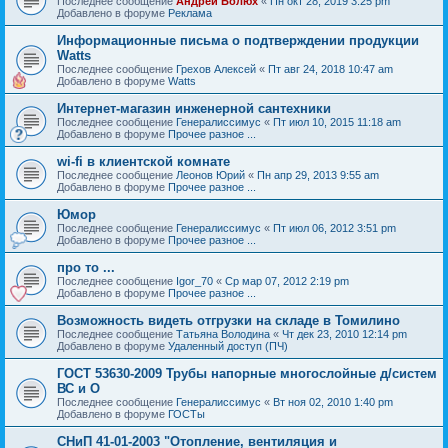
Последнее сообщение
Андрей Болюх
«
Пн окт 28, 2019 3:25 pm
Добавлено в форуме
Реклама
Информационные письма о подтверждении продукции
Watts
Последнее сообщение
Грехов Алексей
«
Пт авг 24, 2018 10:47 am
Добавлено в форуме
Watts
Интернет-магазин инженерной сантехники
Последнее сообщение
Генералиссимус
«
Пт июл 10, 2015 11:18 am
Добавлено в форуме
Прочее разное ...
wi-fi в клиентской комнате
Последнее сообщение
Леонов Юрий
«
Пн апр 29, 2013 9:55 am
Добавлено в форуме
Прочее разное ...
Юмор
Последнее сообщение
Генералиссимус
«
Пт июл 06, 2012 3:51 pm
Добавлено в форуме
Прочее разное ...
про то ...
Последнее сообщение
Igor_70
«
Ср мар 07, 2012 2:19 pm
Добавлено в форуме
Прочее разное ...
Возможность видеть отгрузки на складе в Томилино
Последнее сообщение
Татьяна Володина
«
Чт дек 23, 2010 12:14 pm
Добавлено в форуме
Удаленный доступ (ПЧ)
ГОСТ 53630-2009 Трубы напорные многослойные д/систем
ВС и О
Последнее сообщение
Генералиссимус
«
Вт ноя 02, 2010 1:40 pm
Добавлено в форуме
ГОСТы
СНиП 41-01-2003 "Отопление, вентиляция и