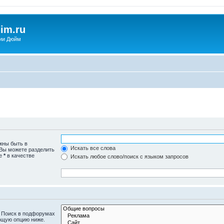
im.ru
ии Дюйм
жны быть в
Искать все слова
 Вы можете разделить
те
*
в качестве
Искать любое слово/поиск с языком запросов
. Поиск в подфорумах
ющую опцию ниже.