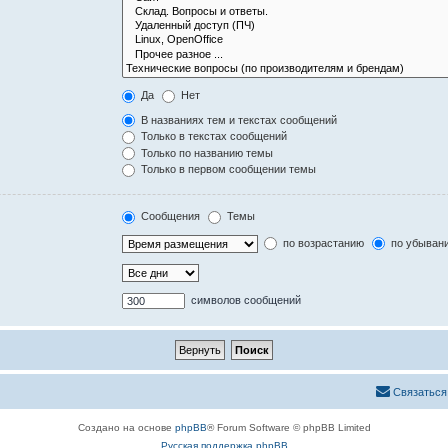
Да
Нет
В названиях тем и текстах сообщений
Только в текстах сообщений
Только по названию темы
Только в первом сообщении темы
Сообщения
Темы
по возрастанию
по убыван
символов сообщений
Связаться
Создано на основе
phpBB
® Forum Software © phpBB Limited
Русская поддержка phpBB