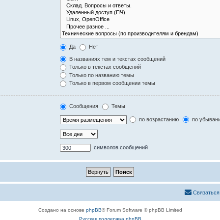
Да
Нет
В названиях тем и текстах сообщений
Только в текстах сообщений
Только по названию темы
Только в первом сообщении темы
Сообщения
Темы
по возрастанию
по убыван
символов сообщений
Связаться
Создано на основе
phpBB
® Forum Software © phpBB Limited
Русская поддержка phpBB