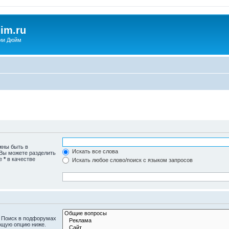
im.ru
ии Дюйм
жны быть в
Искать все слова
 Вы можете разделить
те
*
в качестве
Искать любое слово/поиск с языком запросов
. Поиск в подфорумах
ющую опцию ниже.