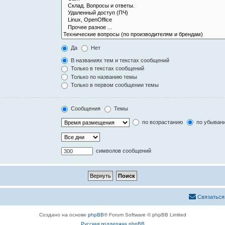
Да
Нет
В названиях тем и текстах сообщений
Только в текстах сообщений
Только по названию темы
Только в первом сообщении темы
Сообщения
Темы
по возрастанию
по убыван
символов сообщений
Связаться
Создано на основе
phpBB
® Forum Software © phpBB Limited
Русская поддержка phpBB