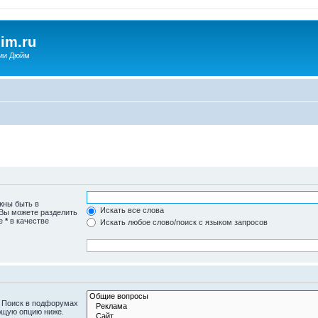
im.ru
ии Дюйм
жны быть в
Искать все слова
 Вы можете разделить
те
*
в качестве
Искать любое слово/поиск с языком запросов
. Поиск в подфорумах
ющую опцию ниже.