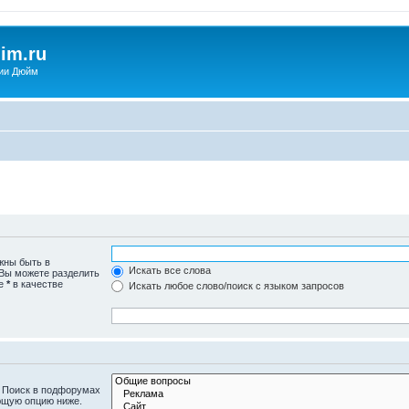
im.ru
ии Дюйм
жны быть в
Искать все слова
 Вы можете разделить
те
*
в качестве
Искать любое слово/поиск с языком запросов
. Поиск в подфорумах
ющую опцию ниже.