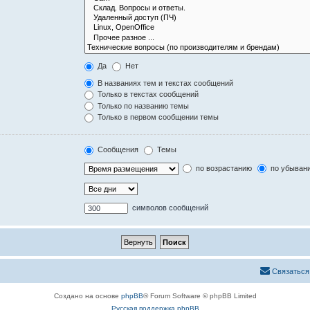
Да
Нет
В названиях тем и текстах сообщений
Только в текстах сообщений
Только по названию темы
Только в первом сообщении темы
Сообщения
Темы
по возрастанию
по убыван
символов сообщений
Связаться
Создано на основе
phpBB
® Forum Software © phpBB Limited
Русская поддержка phpBB