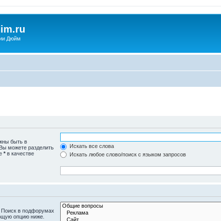
im.ru
ии Дюйм
жны быть в
Искать все слова
 Вы можете разделить
те
*
в качестве
Искать любое слово/поиск с языком запросов
. Поиск в подфорумах
ющую опцию ниже.