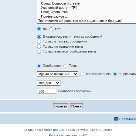
Да
Нет
В названиях тем и текстах сообщений
Только в текстах сообщений
Только по названию темы
Только в первом сообщении темы
Сообщения
Темы
по возрастанию
по убыван
символов сообщений
Связаться
Создано на основе
phpBB
® Forum Software © phpBB Limited
Русская поддержка phpBB