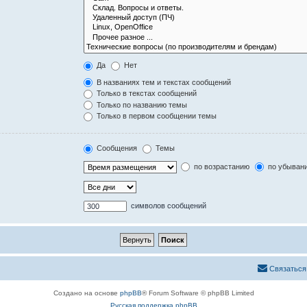
Да
Нет
В названиях тем и текстах сообщений
Только в текстах сообщений
Только по названию темы
Только в первом сообщении темы
Сообщения
Темы
по возрастанию
по убыван
символов сообщений
Связаться
Создано на основе
phpBB
® Forum Software © phpBB Limited
Русская поддержка phpBB