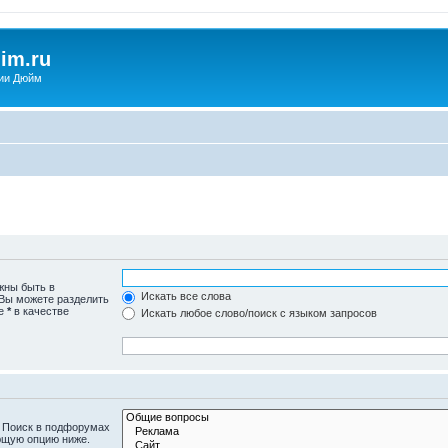
im.ru
ии Дюйм
жны быть в
Искать все слова
 Вы можете разделить
те
*
в качестве
Искать любое слово/поиск с языком запросов
. Поиск в подфорумах
ющую опцию ниже.