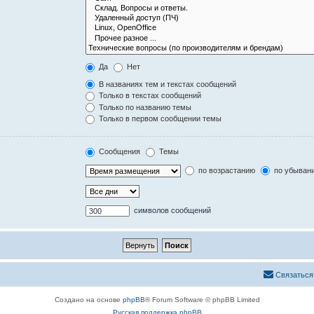
Да
Нет
В названиях тем и текстах сообщений
Только в текстах сообщений
Только по названию темы
Только в первом сообщении темы
Сообщения
Темы
по возрастанию
по убыван
символов сообщений
Связаться
Создано на основе
phpBB
® Forum Software © phpBB Limited
Русская поддержка phpBB