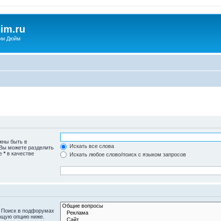
im.ru
ии Дюйм
жны быть в
Искать все слова
 Вы можете разделить
те
*
в качестве
Искать любое слово/поиск с языком запросов
. Поиск в подфорумах
ющую опцию ниже.