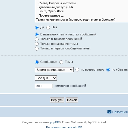
Да
Нет
В названиях тем и текстах сообщений
Только в текстах сообщений
Только по названию темы
Только в первом сообщении темы
Сообщения
Темы
по возрастанию
по убыван
символов сообщений
Связаться
Создано на основе
phpBB
® Forum Software © phpBB Limited
Русская поддержка phpBB