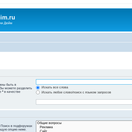
im.ru
ии Дюйм
жны быть в
Искать все слова
 Вы можете разделить
те
*
в качестве
Искать любое слово/поиск с языком запросов
. Поиск в подфорумах
ющую опцию ниже.