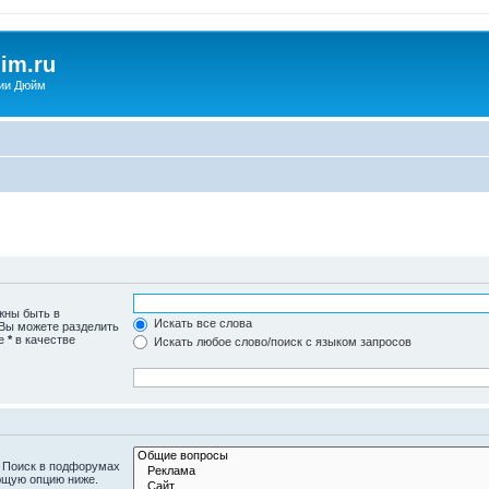
im.ru
ии Дюйм
жны быть в
Искать все слова
 Вы можете разделить
те
*
в качестве
Искать любое слово/поиск с языком запросов
. Поиск в подфорумах
ющую опцию ниже.