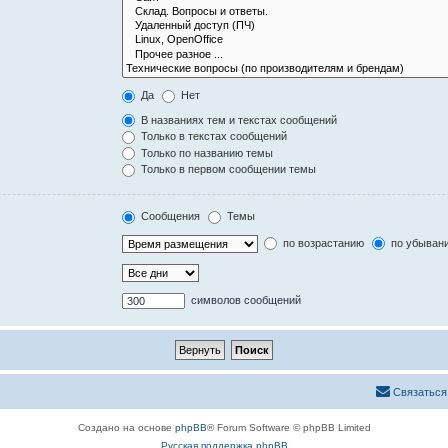
Да
Нет
В названиях тем и текстах сообщений
Только в текстах сообщений
Только по названию темы
Только в первом сообщении темы
Сообщения
Темы
по возрастанию
по убыван
символов сообщений
Связаться
Создано на основе
phpBB
® Forum Software © phpBB Limited
Русская поддержка phpBB