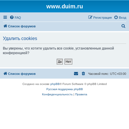
www.duim.ru
FAQ
Регистрация
Вход
П
Список форумов
о
Удалить cookies
и
с
Вы уверены, что хотите удалить все cookie, установленные данной
конференцией?
к
Список форумов
Часовой пояс:
UTC+03:00
Создано на основе
phpBB
® Forum Software © phpBB Limited
Русская поддержка phpBB
Конфиденциальность
|
Правила