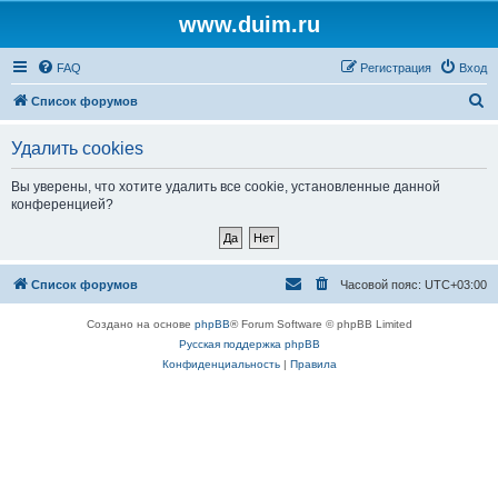
www.duim.ru
FAQ
Регистрация
Вход
П
Список форумов
о
Удалить cookies
и
с
Вы уверены, что хотите удалить все cookie, установленные данной
конференцией?
к
Список форумов
Часовой пояс:
UTC+03:00
Создано на основе
phpBB
® Forum Software © phpBB Limited
Русская поддержка phpBB
Конфиденциальность
|
Правила