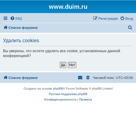
www.duim.ru
FAQ
Регистрация
Вход
П
Список форумов
о
Удалить cookies
и
с
Вы уверены, что хотите удалить все cookie, установленные данной
конференцией?
к
Список форумов
Часовой пояс:
UTC+03:00
Создано на основе
phpBB
® Forum Software © phpBB Limited
Русская поддержка phpBB
Конфиденциальность
|
Правила