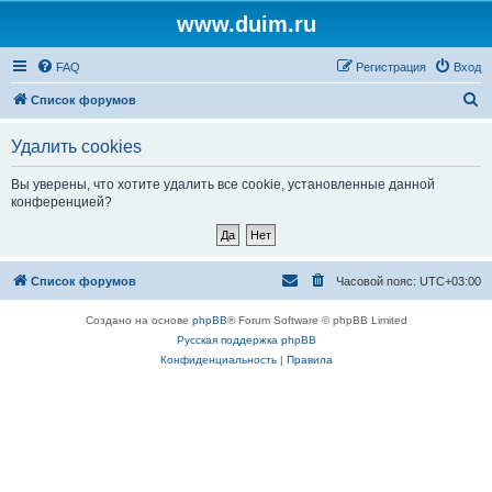
www.duim.ru
FAQ
Регистрация
Вход
П
Список форумов
о
Удалить cookies
и
с
Вы уверены, что хотите удалить все cookie, установленные данной
конференцией?
к
Список форумов
Часовой пояс:
UTC+03:00
Создано на основе
phpBB
® Forum Software © phpBB Limited
Русская поддержка phpBB
Конфиденциальность
|
Правила