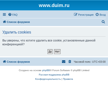
www.duim.ru
FAQ
Регистрация
Вход
П
Список форумов
о
Удалить cookies
и
с
Вы уверены, что хотите удалить все cookie, установленные данной
конференцией?
к
Список форумов
Часовой пояс:
UTC+03:00
Создано на основе
phpBB
® Forum Software © phpBB Limited
Русская поддержка phpBB
Конфиденциальность
|
Правила