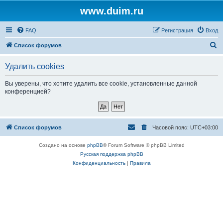
www.duim.ru
FAQ
Регистрация
Вход
П
Список форумов
о
Удалить cookies
и
с
Вы уверены, что хотите удалить все cookie, установленные данной
конференцией?
к
Список форумов
Часовой пояс:
UTC+03:00
Создано на основе
phpBB
® Forum Software © phpBB Limited
Русская поддержка phpBB
Конфиденциальность
|
Правила