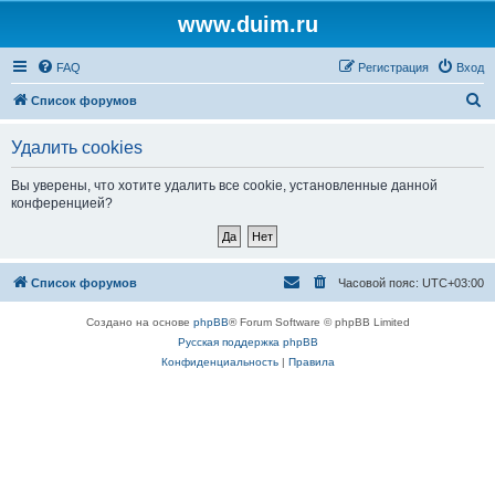
www.duim.ru
FAQ
Регистрация
Вход
П
Список форумов
о
Удалить cookies
и
с
Вы уверены, что хотите удалить все cookie, установленные данной
конференцией?
к
Список форумов
Часовой пояс:
UTC+03:00
Создано на основе
phpBB
® Forum Software © phpBB Limited
Русская поддержка phpBB
Конфиденциальность
|
Правила