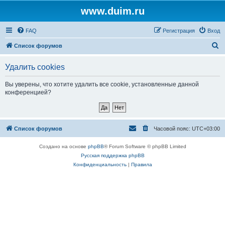
www.duim.ru
FAQ
Регистрация
Вход
П
Список форумов
о
Удалить cookies
и
с
Вы уверены, что хотите удалить все cookie, установленные данной
конференцией?
к
Список форумов
Часовой пояс:
UTC+03:00
Создано на основе
phpBB
® Forum Software © phpBB Limited
Русская поддержка phpBB
Конфиденциальность
|
Правила